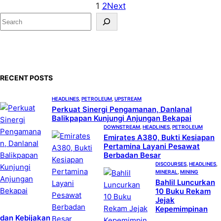
1
2
Next
S
e
a
r
c
RECENT POSTS
h
HEADLINES
, 
PETROLEUM
, 
UPSTREAM
Perkuat Sinergi Pengamanan, Danlanal
Balikpapan Kunjungi Anjungan Bekapai
DOWNSTREAM
, 
HEADLINES
, 
PETROLEUM
Emirates A380, Bukti Kesiapan
Pertamina Layani Pesawat
Berbadan Besar
DISCOURSES
, 
HEADLINES
, 
MINERAL
, 
MINING
Bahlil Luncurkan
10 Buku Rekam
Jejak
Kepemimpinan
dan Kebijakan