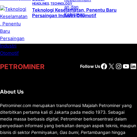
HEADLINES
, 
TECHNOLOGY
Teknologi Keselamatan, Penentu Baru
Persaingan Industri Otomotif
Facebook
X
Insta
You
Li
PETROMINER
Follow Us
About Us
Petrominer.com merupakan transformasi Majalah Petrominer yang
diterbitkan pertama kali di Jakarta pada medio 1973. Sebagai
media massa berbasis
digital
, Petrominer berkonsentrasi dalam
penyediaan informasi yang berkaitan dengan aspek teknis, maupun
bisnis di sektor
Perminyakan
,
Gas bumi
,
Pertambangan
hingga