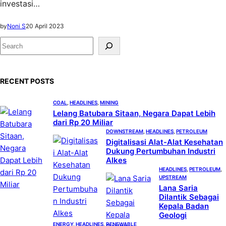
investasi…
by
Noni S
20 April 2023
S
e
a
RECENT POSTS
r
c
COAL
, 
HEADLINES
, 
MINING
h
Lelang Batubara Sitaan, Negara Dapat Lebih
dari Rp 20 Miliar
DOWNSTREAM
, 
HEADLINES
, 
PETROLEUM
Digitalisasi Alat-Alat Kesehatan
Dukung Pertumbuhan Industri
Alkes
HEADLINES
, 
PETROLEUM
, 
UPSTREAM
Lana Saria
Dilantik Sebagai
Kepala Badan
Geologi
ENERGY
, 
HEADLINES
, 
RENEWABLE