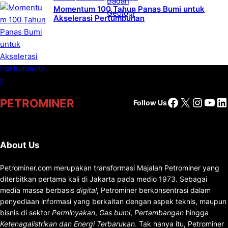
Momentum 100 Tahun Panas Bumi untuk
Akselerasi Pertumbuhan
Facebook
X
Insta
You
Li
PETROMINER
Follow Us
About Us
Petrominer.com merupakan transformasi Majalah Petrominer yang
diterbitkan pertama kali di Jakarta pada medio 1973. Sebagai
media massa berbasis
digital
, Petrominer berkonsentrasi dalam
penyediaan informasi yang berkaitan dengan aspek teknis, maupun
bisnis di sektor
Perminyakan
,
Gas bumi
,
Pertambangan
hingga
Ketenagalistrikan dan Energi Terbarukan
. Tak hanya itu, Petrominer