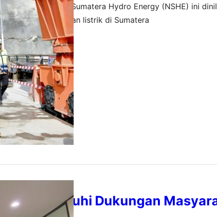
bangkan PT North Sumatera Hydro Energy (NSHE) ini dinila
t keandalan pasokan listrik di Sumatera
 2026
PPM Pengaruhi Dukungan Masyara
Operasi PHR