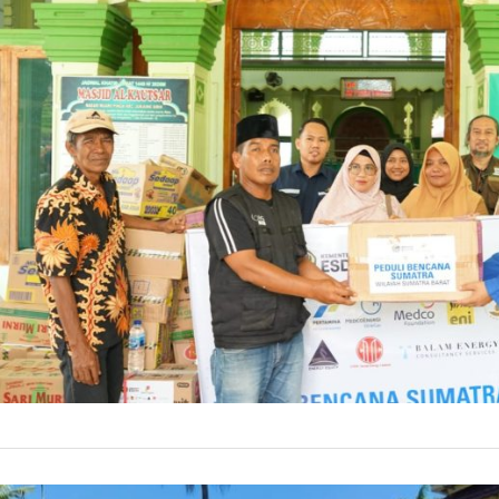
ENVIRONMENT
Medco Fo
KKKS Su
Bantuan tersebut
dipastikan logist
5 Januari 
by
Prismono
ENERGY