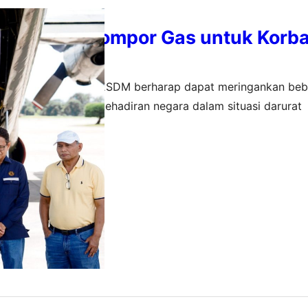
enset dan Kompor Gas untuk Korba
umatera
man ini, Kementerian ESDM berharap dapat meringankan be
r dan menunjukkan kehadiran negara dalam situasi darurat
sember 2025