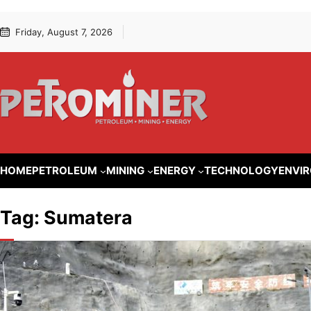
Lewati
Skip
Friday, August 7, 2026
ke
to
konten
content
HOME
PETROLEUM
MINING
ENERGY
TECHNOLOGY
ENVI
Tag:
Sumatera
ENERGY
Atasi Kri
Batang T