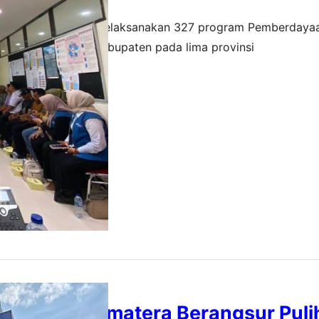
n 2025, PHR telah melaksanakan 327 program Pemberdaya
rakat (PPM) di 31 kabupaten pada lima provinsi
26
listrikan Sumatera Berangsur Puli