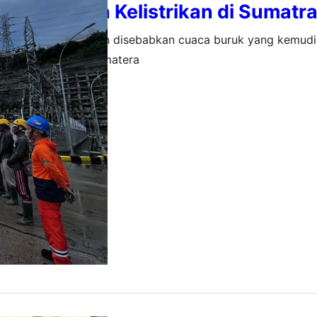
es Pemulihan Kelistrikan di Sumatr
ang muncul, gangguan disebabkan cuaca buruk yang kemud
stem kelistrikan Sumatera
26