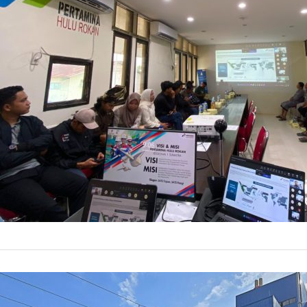
Sepanjang tahu
Pelibatan Masya
16 Juli 20
by
Prismono
ENERGY
Sistem Ke