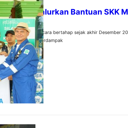
undation Salurkan Bantuan SKK M
mbagut
 telah disalurkan secara bertahap sejak akhir Desember 20
ik tiba di titik-titik terdampak
2026