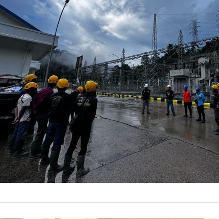
Ini Progr
Indikasi awal y
pada sebagian si
23 Mei 20
by
Prismono