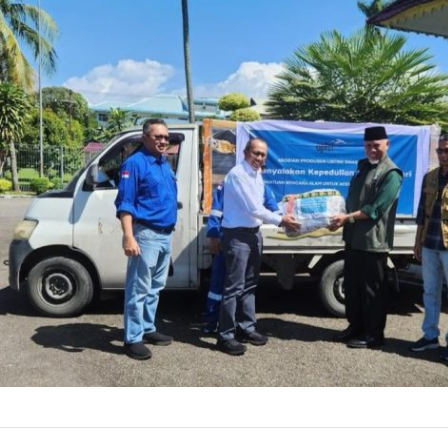
Produsen 
Korban B
Bantuan APLSI me
konektivitas in
di wilayah terd
29 Desemb
by
Prismono