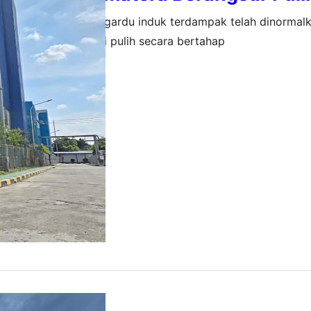
iang, sebanyak 176 gardu induk terdampak telah dinormal
ke pelanggan kembali pulih secara bertahap
26