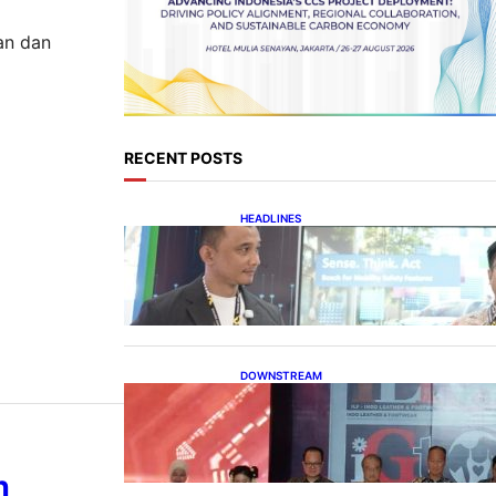
an dan
RECENT POSTS
HEADLINES
Teknologi Keselamatan,
Penentu Baru Persaingan
Industri Otomotif
DOWNSTREAM
Terbuka, Peluang Usaha bagi
IKM Alas Kaki Lokal
h