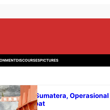
RONMENT
DISCOURSES
PICTURES
sis Listrik di Sumatera, Operasiona
oru Dipercepat