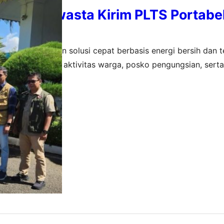
Listrik Swasta Kirim PLTS Portabe
encana
lalui penyediaan solusi cepat berbasis energi bersih dan 
i guna mendukung aktivitas warga, posko pengungsian, ser
ampak
er 2025