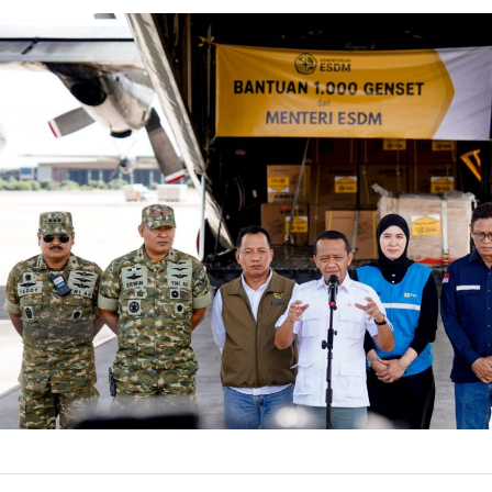
DOWNSTREAM
Ribuan G
Aceh & S
Melalui pengiri
terdampak banji
27 De
by
Fachry Latief