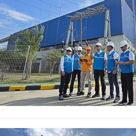
Hingga Minggu s
pasokan listrik 
24 Mei 20
by
Prismono
ENERGY