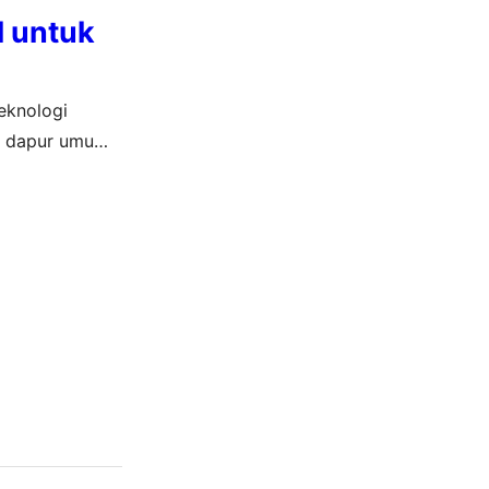
l untuk
teknologi
ta dapur umum