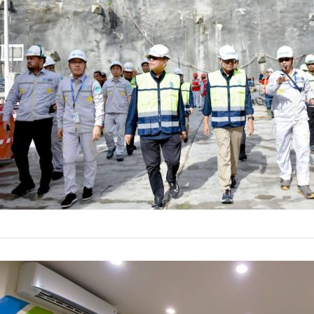
PLTA yang dikem
untuk memperkua
3 Agustus
by
Prismono
HEADLINES
Program 
Wilayah 