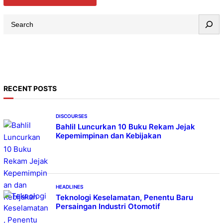
S
e
a
r
c
h
RECENT POSTS
DISCOURSES
Bahlil Luncurkan 10 Buku Rekam Jejak
Kepemimpinan dan Kebijakan
HEADLINES
Teknologi Keselamatan, Penentu Baru
Persaingan Industri Otomotif