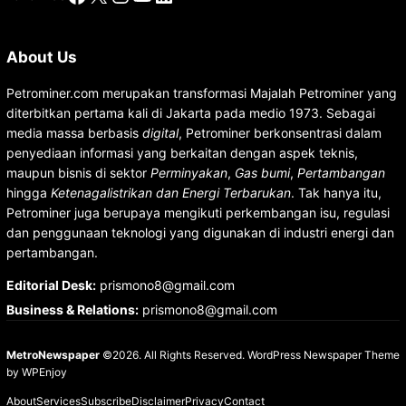
About Us
Petrominer.com merupakan transformasi Majalah Petrominer yang
diterbitkan pertama kali di Jakarta pada medio 1973. Sebagai
media massa berbasis
digital
, Petrominer berkonsentrasi dalam
penyediaan informasi yang berkaitan dengan aspek teknis,
maupun bisnis di sektor
Perminyakan
,
Gas bumi
,
Pertambangan
hingga
Ketenagalistrikan dan Energi Terbarukan
. Tak hanya itu,
Petrominer juga berupaya mengikuti perkembangan isu, regulasi
dan penggunaan teknologi yang digunakan di industri energi dan
pertambangan.
Editorial Desk
:
prismono8@gmail.com
Business & Relations
:
prismono8@gmail.com
MetroNewspaper
©2026. All Rights Reserved.
WordPress Newspaper Theme
by
WPEnjoy
About
Services
Subscribe
Disclaimer
Privacy
Contact