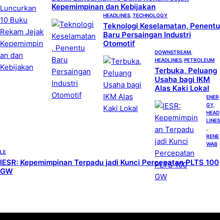
Kepemimpinan dan Kebijakan
HEADLINES
, 
TECHNOLOGY
Teknologi Keselamatan, Penentu
Baru Persaingan Industri
Otomotif
DOWNSTREAM
, 
HEADLINES
, 
PETROLEUM
Terbuka, Peluang
Usaha bagi IKM
Alas Kaki Lokal
ENER
GY
, 
HEAD
LINES
, 
RENE
WAB
LE
IESR: Kepemimpinan Terpadu jadi Kunci Percepatan PLTS 100
GW