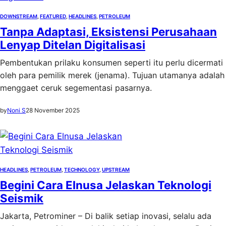
DOWNSTREAM
, 
FEATURED
, 
HEADLINES
, 
PETROLEUM
Tanpa Adaptasi, Eksistensi Perusahaan
Lenyap Ditelan Digitalisasi
Pembentukan prilaku konsumen seperti itu perlu dicermati
oleh para pemilik merek (jenama). Tujuan utamanya adalah
menggaet ceruk segementasi pasarnya.
by
Noni S
28 November 2025
HEADLINES
, 
PETROLEUM
, 
TECHNOLOGY
, 
UPSTREAM
Begini Cara Elnusa Jelaskan Teknologi
Seismik
Jakarta, Petrominer – Di balik setiap inovasi, selalu ada