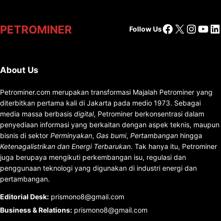
Facebook
X
Insta
You
Li
PETROMINER
Follow Us
About Us
Petrominer.com merupakan transformasi Majalah Petrominer yang
diterbitkan pertama kali di Jakarta pada medio 1973. Sebagai
media massa berbasis
digital
, Petrominer berkonsentrasi dalam
penyediaan informasi yang berkaitan dengan aspek teknis, maupun
bisnis di sektor
Perminyakan
,
Gas bumi
,
Pertambangan
hingga
Ketenagalistrikan dan Energi Terbarukan
. Tak hanya itu, Petrominer
juga berupaya mengikuti perkembangan isu, regulasi dan
penggunaan teknologi yang digunakan di industri energi dan
pertambangan.
Editorial Desk
:
prismono8@gmail.com
Business & Relations
:
prismono8@gmail.com