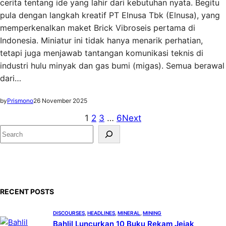
cerita tentang ide yang lahir dari kebutuhan nyata. Begitu
pula dengan langkah kreatif PT Elnusa Tbk (Elnusa), yang
memperkenalkan maket Brick Vibroseis pertama di
Indonesia. Miniatur ini tidak hanya menarik perhatian,
tetapi juga menjawab tantangan komunikasi teknis di
industri hulu minyak dan gas bumi (migas). Semua berawal
dari…
by
Prismono
26 November 2025
1
2
3
…
6
Next
S
e
a
r
c
RECENT POSTS
h
DISCOURSES
, 
HEADLINES
, 
MINERAL
, 
MINING
Bahlil Luncurkan 10 Buku Rekam Jejak