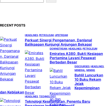
e
a
r
c
RECENT POSTS
h
HEADLINES
, 
PETROLEUM
, 
UPSTREAM
Perkuat Sinergi Pengamanan, Danlanal
Balikpapan Kunjungi Anjungan Bekapai
DOWNSTREAM
, 
HEADLINES
, 
PETROLEUM
Emirates A380, Bukti Kesiapan
Pertamina Layani Pesawat
Berbadan Besar
DISCOURSES
, 
HEADLINES
, 
MINERAL
, 
MINING
Bahlil Luncurkan
10 Buku Rekam
Jejak
Kepemimpinan
dan Kebijakan
HEADLINES
, 
TECHNOLOGY
Teknologi Keselamatan, Penentu Baru
Persaingan Industri Otomotif