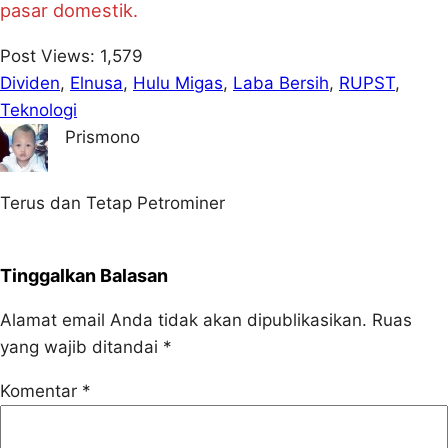
pasar domestik.
Post Views:
1,579
Dividen
, 
Elnusa
, 
Hulu Migas
, 
Laba Bersih
, 
RUPST
, 
Teknologi
Prismono
Terus dan Tetap Petrominer
Tinggalkan Balasan
Alamat email Anda tidak akan dipublikasikan.
Ruas
yang wajib ditandai
*
Komentar
*