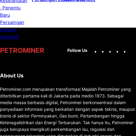
Facebook
X
Instag
You
PETROMINER
Follow Us
About Us
Petrominer.com merupakan transformasi Majalah Petrominer yang
diterbitkan pertama kali di Jakarta pada medio 1973. Sebagai
media massa berbasis
digital
, Petrominer berkonsentrasi dalam
penyediaan informasi yang berkaitan dengan aspek teknis, maupun
bisnis di sektor
Perminyakan
,
Gas bumi
,
Pertambangan
hingga
Ketenagalistrikan dan Energi Terbarukan
. Tak hanya itu, Petrominer
juga berupaya mengikuti perkembangan isu, regulasi dan
penggunaan teknologi yang digunakan di industri energi dan