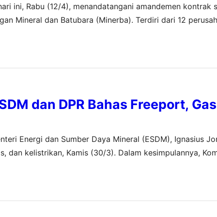
ari ini, Rabu (12/4), menandatangani amandemen kontrak 
 Mineral dan Batubara (Minerba). Terdiri dari 12 perusa
ang Perjanjian Karya Perusahaan Pertambangan Batu Bara
ndemen…
ESDM dan DPR Bahas Freeport, Gas
enteri Energi dan Sumber Daya Mineral (ESDM), Ignasius Jo
dan kelistrikan, Kamis (30/3). Dalam kesimpulannya, Komi
ng tepat terkait Freeport Indonesia.