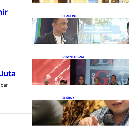
ir
HEADLINES
Teknologi Keselamatan,
Penentu Baru Persaingan
Industri Otomotif
DOWNSTREAM
Terbuka, Peluang Usaha bagi
IKM Alas Kaki Lokal
 Juta
bar.
ENERGY
IESR: Kepemimpinan Terpadu
jadi Kunci Percepatan PLTS 100
GW