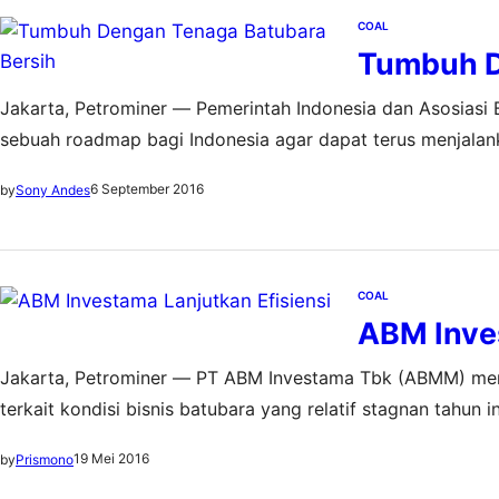
COAL
Tumbuh D
Jakarta, Petrominer — Pemerintah Indonesia dan Asosiasi
sebuah roadmap bagi Indonesia agar dapat terus menjala
komitmen internasionalnya terhadap lingkungan. Roadmap 
6 September 2016
by
Sony Andes
dan Kehutanan serta Kementerian Energi dan Sumber Daya
COAL
ABM Inves
Jakarta, Petrominer — PT ABM Investama Tbk (ABMM) meny
terkait kondisi bisnis batubara yang relatif stagnan tahun i
terbukti telah berhasil memperkuat fundamental perusahaan
19 Mei 2016
by
Prismono
ditekan dan beban…