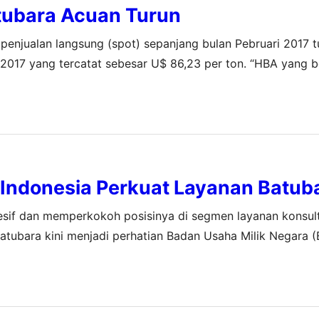
tubara Acuan Turun
enjualan langsung (spot) sepanjang bulan Pebruari 2017 t
 2017 yang tercatat sebesar U$ 86,23 per ton. “HBA yang b
penjualan secara Free on Board di atas…
 Indonesia Perkuat Layanan Batub
esif dan memperkokoh posisinya di segmen layanan konsult
ubara kini menjadi perhatian Badan Usaha Milik Negara (
at melemah akibat penurunan permintaan pada beberapa tah