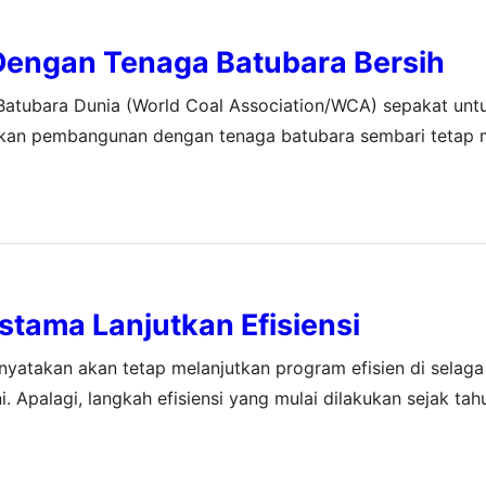
engan Tenaga Batubara Bersih
 Batubara Dunia (World Coal Association/WCA) sepakat un
nkan pembangunan dengan tenaga batubara sembari tetap 
tersebut disusun oleh para pejabat dari Kementerian Ling
 Mineral, perwakilan WCA…
tama Lanjutkan Efisiensi
atakan akan tetap melanjutkan program efisien di selag
ni. Apalagi, langkah efisiensi yang mulai dilakukan sejak tah
 itu. “Berkat program efisiensi yang kami lakukan, biaya o