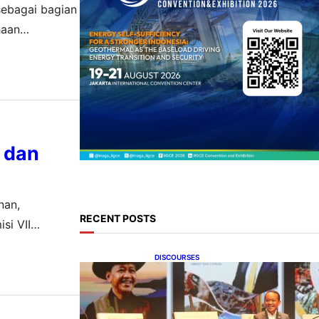
sebagai bagian
haan
 (PKP2B).
 dan
nan,
RECENT POSTS
si VII
DISCOURSES
Bahlil Luncurkan 10 Buku
Rekam Jejak Kepemimpinan
dan Kebijakan