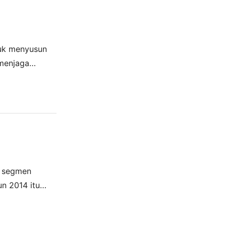
tuk menyusun
menjaga
kungan Hidup
a segmen
un 2014 itu
perasional bisa