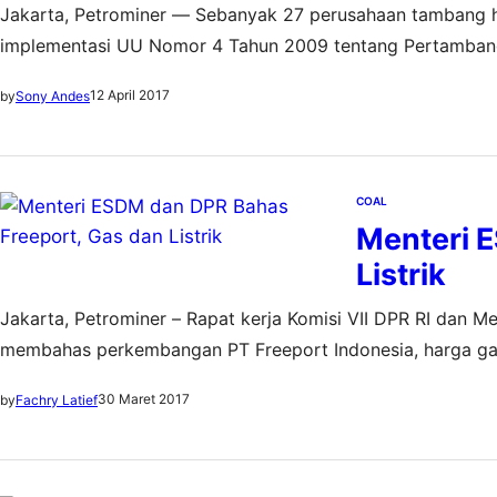
Jakarta, Petrominer — Sebanyak 27 perusahaan tambang h
implementasi UU Nomor 4 Tahun 2009 tentang Pertambangan
pertambangan pemegang Kontrak Karya (KK) dan 15 pemeg
12 April 2017
by
Sony Andes
Dengan begitu, masih ada 44 kontrak yang belum diama
COAL
Menteri 
Listrik
Jakarta, Petrominer – Rapat kerja Komisi VII DPR RI dan M
membahas perkembangan PT Freeport Indonesia, harga gas, 
mendesak Menteri ESDM agar mengambil langkah-langkah ya
30 Maret 2017
by
Fachry Latief