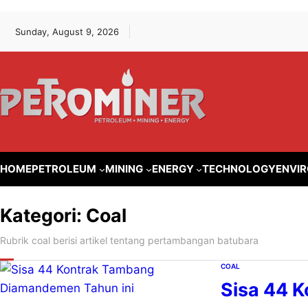
Lewati
Skip
Sunday, August 9, 2026
ke
to
konten
content
HOME
PETROLEUM
MINING
ENERGY
TECHNOLOGY
ENVI
Kategori:
Coal
Rubrik coal berisi artikel tentang pertambangan batubara
COAL
Sisa 44 