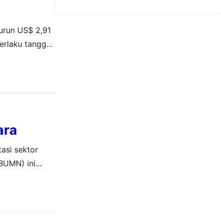
urun US$ 2,91
erlaku tanggal
ara
asi sektor
BUMN) ini
un terakhir,