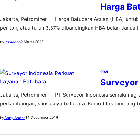
Harga Ba
Jakarta, Petrominer — Harga Batubara Acuan (HBA) untuk p
per ton, atau turun 3,37% dibandingkan HBA bulan Januari
1 Pebruari 2017 hingga 28 Pebruari 2017 pada titik serah 
9 Maret 2017
by
Prismono
COAL
Surveyor
Jakarta, Petrominer — PT Surveyor Indonesia semakin agr
pertambangan, khususnya batubara. Komoditas tambang bat
seiring mulai pulihnya harga. “Sektor batubara yang semp
14 Desember 2016
by
Sony Andes
kini menjadi perhatian kami seiring dengan geliat sektor…