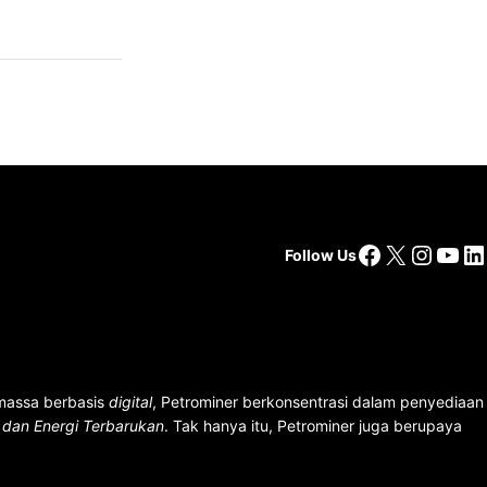
Facebook
X
Insta
You
Li
Follow Us
 massa berbasis
digital
, Petrominer berkonsentrasi dalam penyediaan
n dan Energi Terbarukan
. Tak hanya itu, Petrominer juga berupaya