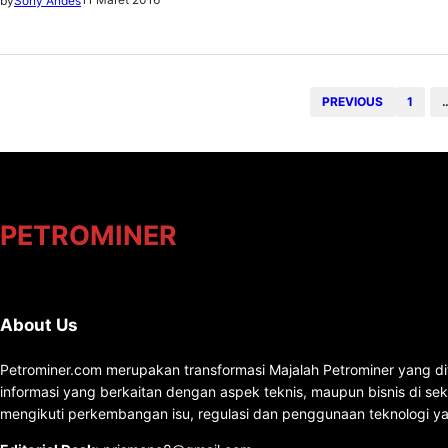
by
Sony Andes
pembangkit listrik 35 ribu MW dipasok dari batubara, sem
PREVIOUS
1
PETROMINER
About Us
Petrominer.com merupakan transformasi Majalah Petrominer yang di
informasi yang berkaitan dengan aspek teknis, maupun bisnis di se
mengikuti perkembangan isu, regulasi dan penggunaan teknologi ya