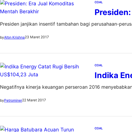
COAL
Presiden:
Presiden janjikan insentif tambahan bagi perusahaan-peru
23 Maret 2017
by
Altın Krishna
COAL
Indika En
Negatifnya kinerja keuangan perseroan 2016 menyebabkan
22 Maret 2017
by
Petrominer
COAL