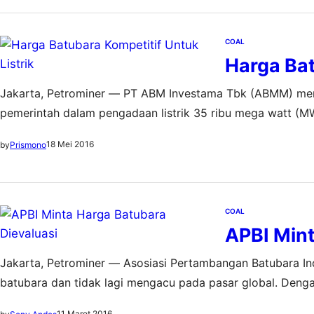
COAL
Harga Bat
Jakarta, Petrominer — PT ABM Investama Tbk (ABMM) me
pemerintah dalam pengadaan listrik 35 ribu mega watt (MW)
ke berbagai sektor ekonomi di Indonesia. Percepatan prog
18 Mei 2016
by
Prismono
bisa menggerakkan sektor usaha dari…
COAL
APBI Mint
Jakarta, Petrominer — Asosiasi Pertambangan Batubara In
batubara dan tidak lagi mengacu pada pasar global. Deng
mendukung progam kelistrikan 35 ribu megawatt (MW). P
11 Maret 2016