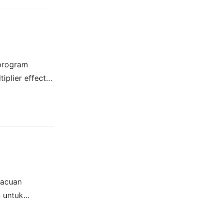
program
iplier effect
emerintah yang
 acuan
 untuk
 program