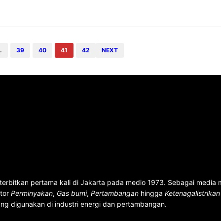
entara…
…
39
40
41
42
NEXT
terbitkan pertama kali di Jakarta pada medio 1973. Sebagai media
ktor
Perminyakan
,
Gas bumi
,
Pertambangan
hingga
Ketenagalistrika
ng digunakan di industri energi dan pertambangan.