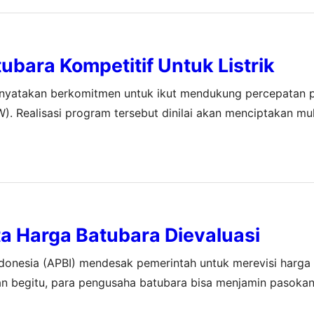
ubara Kompetitif Untuk Listrik
nyatakan berkomitmen untuk ikut mendukung percepatan 
. Realisasi program tersebut dinilai akan menciptakan mult
ram listrik 35 ribu MW merupakan langkah strategis dari p
a Harga Batubara Dievaluasi
donesia (APBI) mendesak pemerintah untuk merevisi harga
an begitu, para pengusaha batubara bisa menjamin pasokan
emerintah sebelumnya telah memutuskan sebesar 50% dari