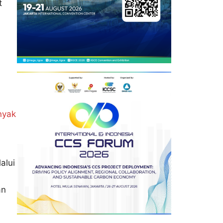
t
nyak
alui
an