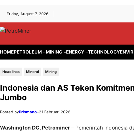
Lewati
Skip
Friday, August 7, 2026
ke
to
konten
content
HOME
PETROLEUM
MINING
ENERGY
TECHNOLOGY
ENVI
Headlines
Mineral
Mining
Indonesia dan AS Teken Komitmen E
Jumbo
Posted by
Prismono
–
21 Februari 2026
Washington DC, Petrominer –
Pemerintah Indonesia d