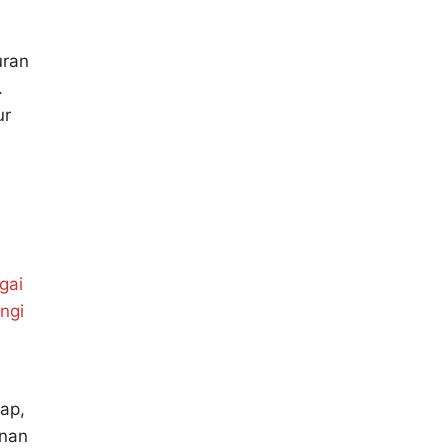
uran
.
ur
gai
ngi
ap,
anan