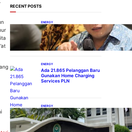
.
RECENT POSTS
un
ENERGY
IESR: Kepemimpinan
mur
Terpadu jadi Kunci
ita
Percepatan PLTS 100 GW
’at
ENERGY
yang
Ada 21.865 Pelanggan Baru
Gunakan Home Charging
Services PLN
ENERGY
i
Koalisi Bersihkan Indonesia
Ajukan Banding atas
Putusan Gugatan RUPTL