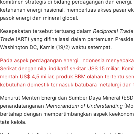
komitmen strategis di bidang perdagangan dan energi.
ketahanan energi nasional, memperluas akses pasar ek
pasok energi dan mineral global.
Kesepakatan tersebut tertuang dalam
Reciprocal Trad
Trade
(ART) yang difinalisasi dalam pertemuan Presid
Washington DC, Kamis (19/2) waktu setempat.
Pada aspek perdagangan energi, Indonesia menyepakat
Serikat dengan nilai indikatif sekitar US$ 15 miliar. Ko
mentah US$ 4,5 miliar, produk BBM olahan tertentu seni
kebutuhan domestik termasuk batubara metalurgi dan t
Menurut Menteri Energi dan Sumber Daya Mineral (ESDM),
penandatanganan
Memorandum of Understanding
(MoU
bertahap dengan mempertimbangkan aspek keekonomian,
tata kelola.