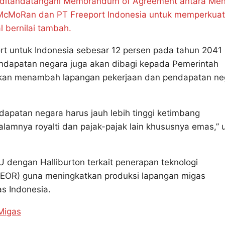
t ditandatangani Memorandum of Agreement antara Men
t-McMoRan dan PT Freeport Indonesia untuk memperkuat
l bernilai tambah.
t untuk Indonesia sebesar 12 persen pada tahun 2041
ndapatan negara juga akan dibagi kepada Pemerintah
i akan menambah lapangan pekerjaan dan pendapatan ne
dapatan negara harus jauh lebih tinggi ketimbang
amnya royalti dan pajak-pajak lain khususnya emas,” u
 dengan Halliburton terkait penerapan teknologi
/EOR) guna meningkatkan produksi lapangan migas
as Indonesia.
Migas