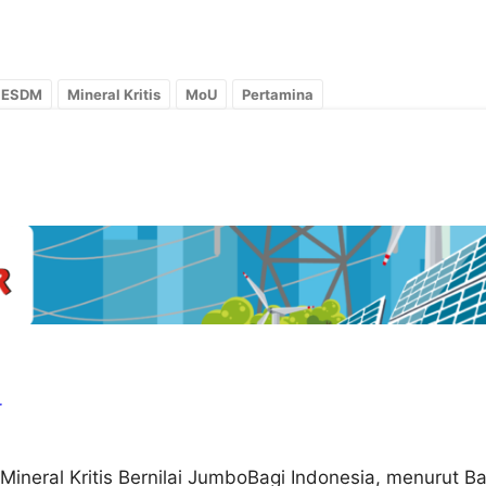
n ESDM
Mineral Kritis
MoU
Pertamina
r
neral Kritis Bernilai JumboBagi Indonesia, menurut Bah