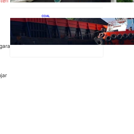
teri
COAL
Lelang Batubara Sitaan,
Negara Dapat Lebih dari Rp
20 Miliar
gara
jar