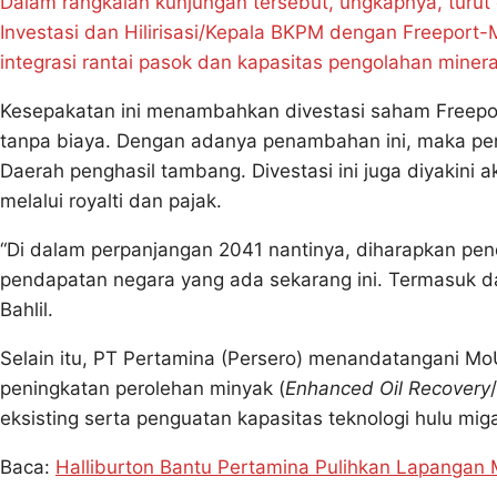
Dalam rangkaian kunjungan tersebut, ungkapnya, turu
Investasi dan Hilirisasi/Kepala BKPM dengan Freepor
integrasi rantai pasok dan kapasitas pengolahan minera
Kesepakatan ini menambahkan divestasi saham Freepor
tanpa biaya. Dengan adanya penambahan ini, maka pe
Daerah penghasil tambang. Divestasi ini juga diyakin
melalui royalti dan pajak.
“Di dalam perpanjangan 2041 nantinya, diharapkan pen
pendapatan negara yang ada sekarang ini. Termasuk dal
Bahlil.
Selain itu, PT Pertamina (Persero) menandatangani MoU
peningkatan perolehan minyak (
Enhanced Oil Recovery
eksisting serta penguatan kapasitas teknologi hulu mig
Baca:
Halliburton Bantu Pertamina Pulihkan Lapangan 