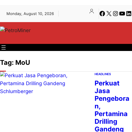
Lewati
Skip
Facebook
X
Instagra
YouT
Li
Monday, August 10, 2026
ke
to
konten
content
Tag:
MoU
HEADLINES
Perkuat
Jasa
Pengebora
n,
Pertamina
Drilling
Gandeng