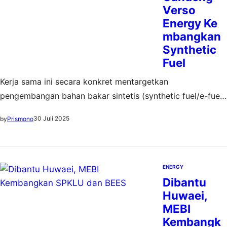
Verso
Energy Ke
mbangkan
Synthetic
Fuel
Kerja sama ini secara konkret mentargetkan
pengembangan bahan bakar sintetis (synthetic fuel/e-fuel)
berbasis green hydrogen dengan biogenic CO₂
30 Juli 2025
by
Prismono
ENERGY
Dibantu
Huwaei,
MEBI
Kembangk