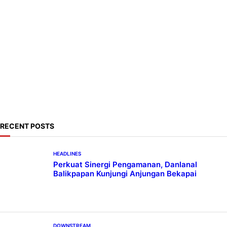
DOWNSTREAM
Emirates A380, Bukti Kesiapan Pertamina
Layani Pesawat Berbadan Besar
DISCOURSES
Bahlil Luncurkan 10 Buku Rekam Jejak
Kepemimpinan dan Kebijakan
HEADLINES
Teknologi Keselamatan, Penentu Baru
Persaingan Industri Otomotif