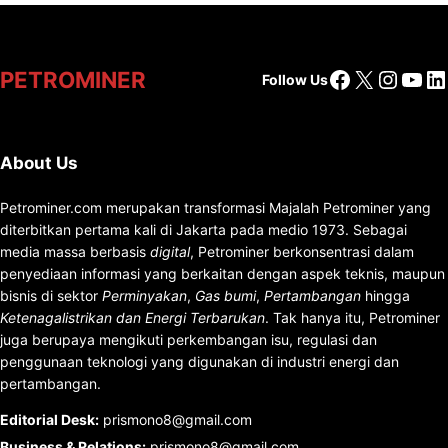
Editorial Desk
:
prismono8@gmail.com
Business & Relations
:
prismono8@gmail.com
About
Services
Subscribe
MetroNewspaper
©2026. All Rights Reserved.
Disclaimer
Privacy
Contact
WordPress Newspaper Theme
by
WPEnjoy