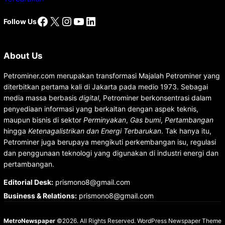
Facebook
X
Instagram
YouTube
LinkedIn
Follow Us
About Us
Petrominer.com merupakan transformasi Majalah Petrominer yang
diterbitkan pertama kali di Jakarta pada medio 1973. Sebagai
media massa berbasis
digital
, Petrominer berkonsentrasi dalam
penyediaan informasi yang berkaitan dengan aspek teknis,
maupun bisnis di sektor
Perminyakan
,
Gas bumi
,
Pertambangan
hingga
Ketenagalistrikan dan Energi Terbarukan
. Tak hanya itu,
Petrominer juga berupaya mengikuti perkembangan isu, regulasi
dan penggunaan teknologi yang digunakan di industri energi dan
pertambangan.
Editorial Desk
:
prismono8@gmail.com
Business & Relations
:
prismono8@gmail.com
MetroNewspaper
©2026. All Rights Reserved.
WordPress Newspaper Theme