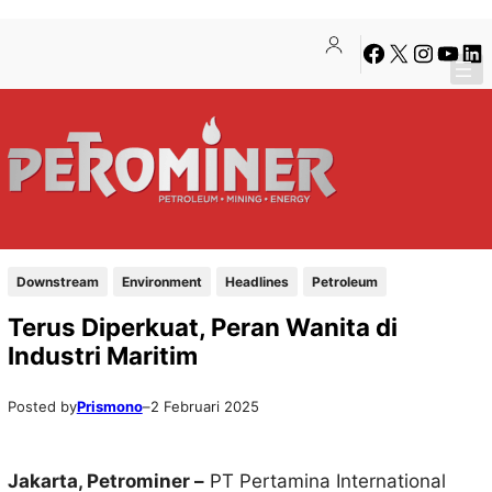
Lewati
Skip
Facebook
X
Instagra
YouTu
Lin
ke
to
konten
content
Downstream
Environment
Headlines
Petroleum
Terus Diperkuat, Peran Wanita di
Industri Maritim
Posted by
Prismono
–
2 Februari 2025
Jakarta, Petrominer –
PT Pertamina International