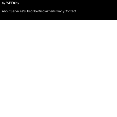
by
WPEnjoy
About
Services
Subscribe
Disclaimer
Privacy
Contact