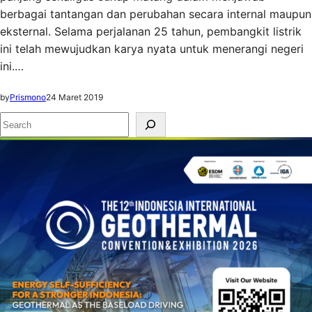
berbagai tantangan dan perubahan secara internal maupun
eksternal. Selama perjalanan 25 tahun, pembangkit listrik
ini telah mewujudkan karya nyata untuk menerangi negeri
ini.…
by
Prismono
24 Maret 2019
S
e
a
r
c
h