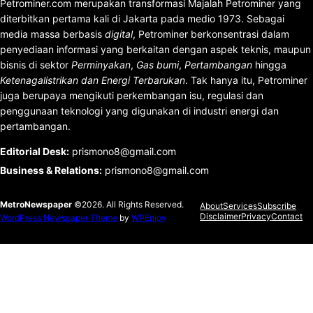
Petrominer.com merupakan transformasi Majalah Petrominer yang
diterbitkan pertama kali di Jakarta pada medio 1973. Sebagai
media massa berbasis
digital
, Petrominer berkonsentrasi dalam
penyediaan informasi yang berkaitan dengan aspek teknis, maupun
bisnis di sektor
Perminyakan
,
Gas bumi
,
Pertambangan
hingga
Ketenagalistrikan dan Energi Terbarukan
. Tak hanya itu, Petrominer
juga berupaya mengikuti perkembangan isu, regulasi dan
penggunaan teknologi yang digunakan di industri energi dan
pertambangan.
Editorial Desk
:
prismono8@gmail.com
Business & Relations
:
prismono8@gmail.com
MetroNewspaper
©2026. All Rights Reserved.
About
Services
Subscribe
Disclaimer
Privacy
Contact
WordPress Newspaper Theme
by
WPEnjoy