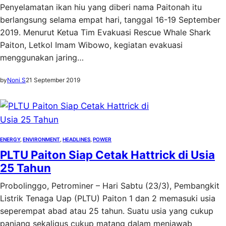
Penyelamatan ikan hiu yang diberi nama Paitonah itu
berlangsung selama empat hari, tanggal 16-19 September
2019. Menurut Ketua Tim Evakuasi Rescue Whale Shark
Paiton, Letkol Imam Wibowo, kegiatan evakuasi
menggunakan jaring…
by
Noni S
21 September 2019
ENERGY
, 
ENVIRONMENT
, 
HEADLINES
, 
POWER
PLTU Paiton Siap Cetak Hattrick di Usia
25 Tahun
Probolinggo, Petrominer – Hari Sabtu (23/3), Pembangkit
Listrik Tenaga Uap (PLTU) Paiton 1 dan 2 memasuki usia
seperempat abad atau 25 tahun. Suatu usia yang cukup
panjang sekaligus cukup matang dalam menjawab