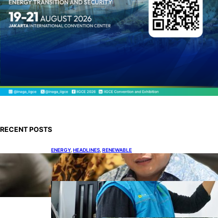
RECENT POSTS
ENERGY
, 
HEADLINES
, 
RENEWABLE
IESR: Kepemimpinan Terpadu jadi Kunci
Percepatan PLTS 100 GW
ENERGY
, 
HEADLINES
, 
POWER
Ada 21.865 Pelanggan Baru
Gunakan Home Charging
Services PLN
ENERGY
, 
HEADLINES
, 