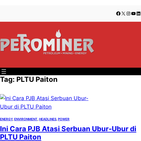
Lewati
Skip
Facebook
X
Insta
You
Li
ke
to
konten
content
Tag:
PLTU Paiton
ENERGY
, 
ENVIRONMENT
, 
HEADLINES
, 
POWER
Ini Cara PJB Atasi Serbuan Ubur-Ubur di
PLTU Paiton