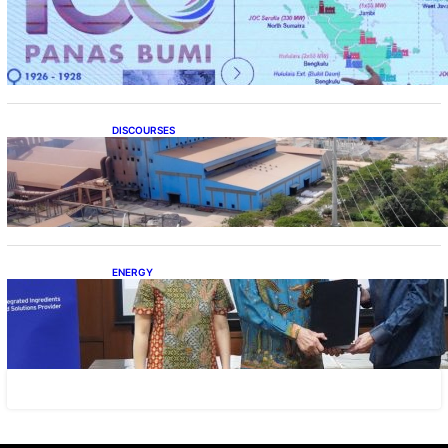
Momentum 100 Tahun Panas Bumi untuk
Akselerasi Pertumbuhan
DISCOURSES
Manfaat Hilirisasi Belum Merata, Pemerintah
Perlu Kaji Ulang Skema DBH
ENERGY
Dukung Operasional, Lautan Luas Perkuat
Implementasi Solusi Energi Terbarukan