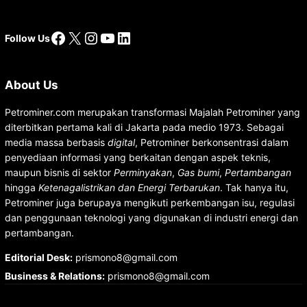
Facebook
X
Instagram
YouTube
LinkedIn
Follow Us
About Us
Petrominer.com merupakan transformasi Majalah Petrominer yang
diterbitkan pertama kali di Jakarta pada medio 1973. Sebagai
media massa berbasis
digital
, Petrominer berkonsentrasi dalam
penyediaan informasi yang berkaitan dengan aspek teknis,
maupun bisnis di sektor
Perminyakan
,
Gas bumi
,
Pertambangan
hingga
Ketenagalistrikan dan Energi Terbarukan
. Tak hanya itu,
Petrominer juga berupaya mengikuti perkembangan isu, regulasi
dan penggunaan teknologi yang digunakan di industri energi dan
pertambangan.
Editorial Desk
:
prismono8@gmail.com
Business & Relations
:
prismono8@gmail.com