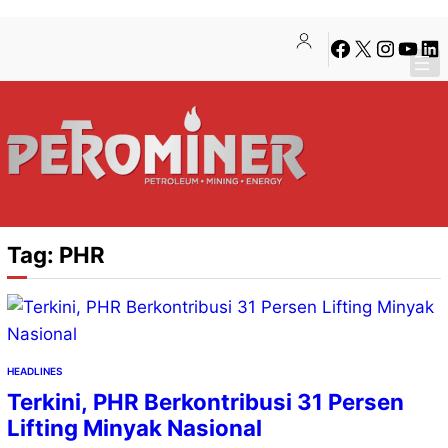
Lewati
Skip
Facebook
X
Instagra
YouTu
Lin
ke
to
konten
content
Tag:
PHR
HEADLINES
Terkini, PHR Berkontribusi 31 Persen
Lifting Minyak Nasional