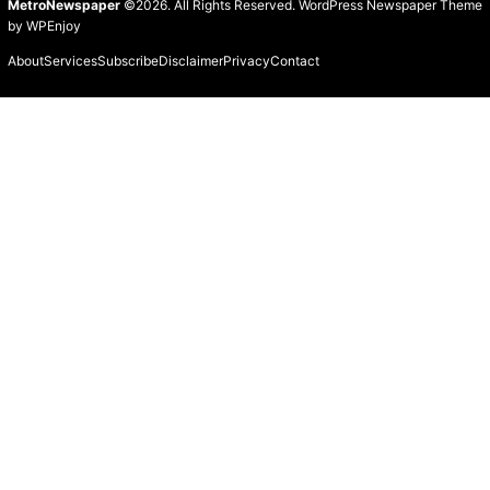
MetroNewspaper
©2026. All Rights Reserved.
WordPress Newspaper Theme
by
WPEnjoy
About
Services
Subscribe
Disclaimer
Privacy
Contact