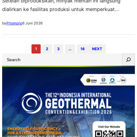
Setelah diproduksikan, minyak mentah ini langsung
dialirkan ke fasilitas produksi untuk memperkuat
pasokan minyak nasional
6 Juni 2026
by
Prismono
1
2
3
…
16
NEXT
S
e
a
r
c
h