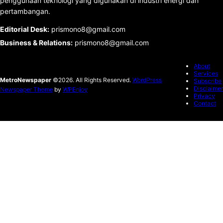
penggunaan teknologi yang digunakan di industri energi dan
pertambangan.
Editorial Desk
:
prismono8@gmail.com
Business & Relations
:
prismono8@gmail.com
About
Services
MetroNewspaper
©2026. All Rights Reserved.
WordPress
Subscribe
Disclaimer
Newspaper Theme
by
WPEnjoy
Privacy
Contact