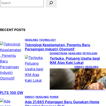
S
e
a
r
c
RECENT POSTS
h
HEADLINES
, 
TECHNOLOGY
Teknologi Keselamatan, Penentu Baru
Persaingan Industri Otomotif
DOWNSTREAM
, 
HEADLINES
, 
PETROLEUM
Terbuka, Peluang Usaha bagi
IKM Alas Kaki Lokal
ENERGY
, 
HEADLINES
, 
RENEWABLE
IESR:
Kepemimpinan
Terpadu jadi
Kunci Percepatan
PLTS 100 GW
ENERGY
, 
HEADLINES
, 
POWER
Ada 21.865 Pelanggan Baru Gunakan Home