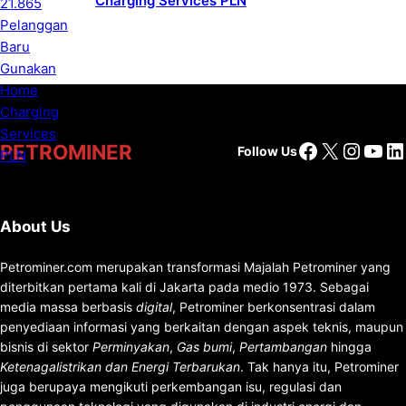
Charging Services PLN
Facebook
X
Insta
You
Li
PETROMINER
Follow Us
About Us
Petrominer.com merupakan transformasi Majalah Petrominer yang
diterbitkan pertama kali di Jakarta pada medio 1973. Sebagai
media massa berbasis
digital
, Petrominer berkonsentrasi dalam
penyediaan informasi yang berkaitan dengan aspek teknis, maupun
bisnis di sektor
Perminyakan
,
Gas bumi
,
Pertambangan
hingga
Ketenagalistrikan dan Energi Terbarukan
. Tak hanya itu, Petrominer
juga berupaya mengikuti perkembangan isu, regulasi dan