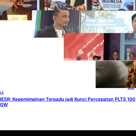
Kepemimpinan dan Kebijakan
HEADLINES
, 
TECHNOLOGY
Teknologi Keselamatan, Penentu
Baru Persaingan Industri
Otomotif
DOWNSTREAM
, 
HEADLINES
, 
PETROLEUM
Terbuka, Peluang
Usaha bagi IKM
Alas Kaki Lokal
ENER
GY
, 
HEAD
LINES
, 
RENE
WAB
LE
IESR: Kepemimpinan Terpadu jadi Kunci Percepatan PLTS 100
GW