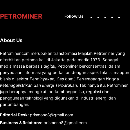
Facebook
X
Instag
You
PETROMINER
Follow Us
About Us
Petrominer.com merupakan transformasi Majalah Petrominer yang
diterbitkan pertama kali di Jakarta pada medio 1973. Sebagai
media massa berbasis
digital
, Petrominer berkonsentrasi dalam
penyediaan informasi yang berkaitan dengan aspek teknis, maupun
bisnis di sektor
Perminyakan
,
Gas bumi
,
Pertambangan
hingga
Ketenagalistrikan dan Energi Terbarukan
. Tak hanya itu, Petrominer
juga berupaya mengikuti perkembangan isu, regulasi dan
penggunaan teknologi yang digunakan di industri energi dan
pertambangan.
Editorial Desk
:
prismono8@gmail.com
Business & Relations
:
prismono8@gmail.com