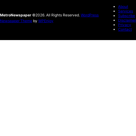
About
Services
MetroNewspaper
©2026. All Rights Reserved.
WordPress
Subscribe
Disclaimer
Newspaper Theme
by
WPEnjoy
Privacy
Contact