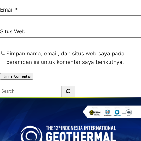
Email
*
Situs Web
Simpan nama, email, dan situs web saya pada
peramban ini untuk komentar saya berikutnya.
S
e
a
r
c
h