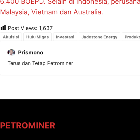
6.400 BOEPD. Selain di Indonesia, perusahaa
Malaysia, Vietnam dan Australia.
Post Views:
1,637
Akuisisi
Hulu Migas
Investasi
Jadestone Energy
Produks
Prismono
Terus dan Tetap Petrominer
PETROMINER