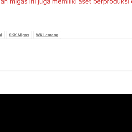
n migas ini juga memiliki aset berproduksi 
i
SKK Migas
WK Lemang