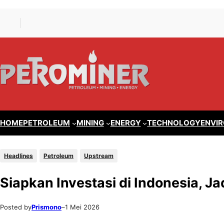
Lewati
Skip
ke
to
konten
content
HOME
PETROLEUM
MINING
ENERGY
TECHNOLOGY
ENVI
Headlines
Petroleum
Upstream
Siapkan Investasi di Indonesia, J
Posted by
Prismono
–
1 Mei 2026