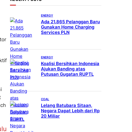
ENERGY
Ada 21.865 Pelanggan Baru
Gunakan Home Charging
Services PLN
tor
ENERGY
tif
Koalisi Bersihkan Indonesia
Ajukan Banding atas
Putusan Gugatan RUPTL
i
t
COAL
tch
Lelang Batubara Sitaan,
Negara Dapat Lebih dari Rp
20 Miliar
ulu