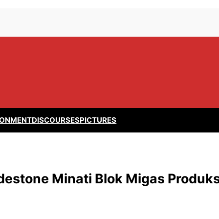
RONMENT
DISCOURSES
PICTURES
adestone Minati Blok Migas Produks