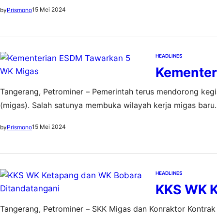
Kementerian Energi dan Sumber Daya Mineral (ESDM) pada
15 Mei 2024
by
Prismono
Carigali (PC) Ketapang II Ltd.,…
HEADLINES
Kementer
Tangerang, Petrominer – Pemerintah terus mendorong kegi
(migas). Salah satunya membuka wilayah kerja migas baru
pertumbuhan ekonomi di berbagai sektor. Pada rangkaian
15 Mei 2024
by
Prismono
Exhibition (IPA Convex) 2024, Selasa (14/5), Kementerian 
HEADLINES
KKS WK K
Tangerang, Petrominer – SKK Migas dan Konraktor Kontrak