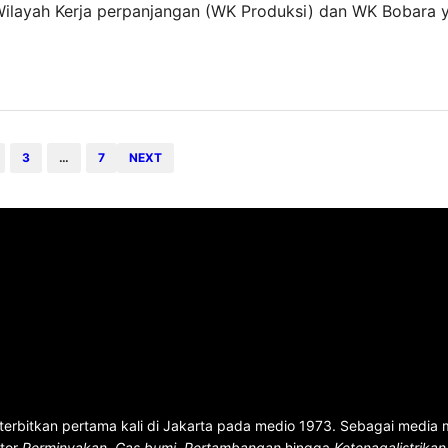
layah Kerja perpanjangan (WK Produksi) dan WK Bobara 
3. Penandatanganan KKS migas baru tersebut dilakukan dala
3
…
7
NEXT
terbitkan pertama kali di Jakarta pada medio 1973. Sebagai media
ktor
Perminyakan
,
Gas bumi
,
Pertambangan
hingga
Ketenagalistrika