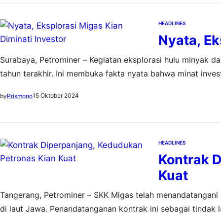
HEADLINES
Nyata, Ek
Surabaya, Petrominer – Kegiatan eksplorasi hulu minyak d
tahun terakhir. Ini membuka fakta nyata bahwa minat investo
meningkat. Direktur Pembinaan Usaha Hulu Minyak dan G
15 Oktober 2024
by
Prismono
dalam tiga tahun…
HEADLINES
Kontrak 
Kuat
Tangerang, Petrominer – SKK Migas telah menandatangani p
di laut Jawa. Penandatanganan kontrak ini sebagai tindak l