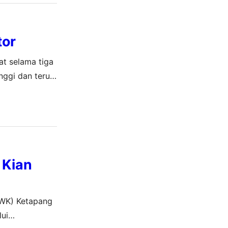
tor
at selama tiga
nggi dan terus
kan bahwa
 Kian
(WK) Ketapang
lui