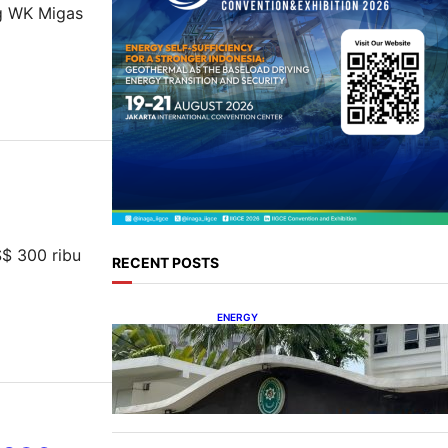
ng WK Migas
h
$ 300 ribu
RECENT POSTS
ENERGY
Koalisi Bersihkan Indonesia
Ajukan Banding atas Putusan
Gugatan RUPTL