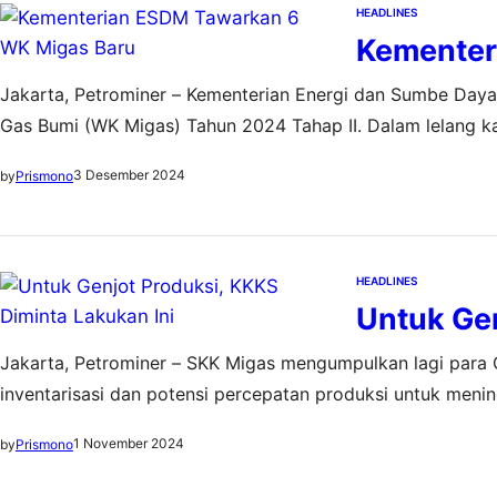
HEADLINES
Kementer
Jakarta, Petrominer – Kementerian Energi dan Sumbe Day
Gas Bumi (WK Migas) Tahun 2024 Tahap II. Dalam lelang ka
WK migas melalui lelang reguler. “Dengan ditawarkannya en
3 Desember 2024
by
Prismono
HEADLINES
Untuk Gen
Jakarta, Petrominer – SKK Migas mengumpulkan lagi para
inventarisasi dan potensi percepatan produksi untuk meni
terbitnya Keputusan Menteri ESDM No 110.K/MG.01/MEM.M
1 November 2024
by
Prismono
yang Tidak Diusahakan dalam Rangka Optimalisasi Produk