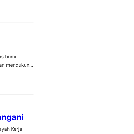
 Petronas
as bumi
 dan mendukung
tion and
angani
ayah Kerja