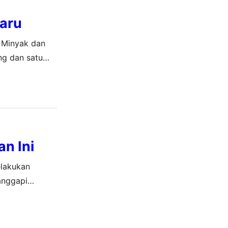
aru
 Minyak dan
ng dan satu
l…
n Ini
elakukan
anggapi
a Potensial