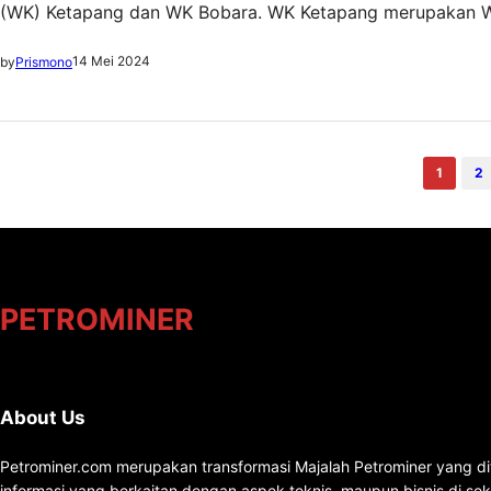
(WK) Ketapang dan WK Bobara. WK Ketapang merupakan Wi
merupakan hasil lelang Wilayah Kerja tahap III tahun 202
14 Mei 2024
by
Prismono
acara pembukaan Association Conference…
1
2
PETROMINER
About Us
Petrominer.com merupakan transformasi Majalah Petrominer yang di
informasi yang berkaitan dengan aspek teknis, maupun bisnis di se