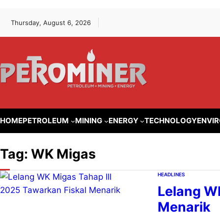
Lewati
Skip
Thursday, August 6, 2026
ke
to
konten
content
HOME
PETROLEUM
MINING
ENERGY
TECHNOLOGY
ENVI
Tag:
WK Migas
HEADLINES
Lelang WK
Menarik