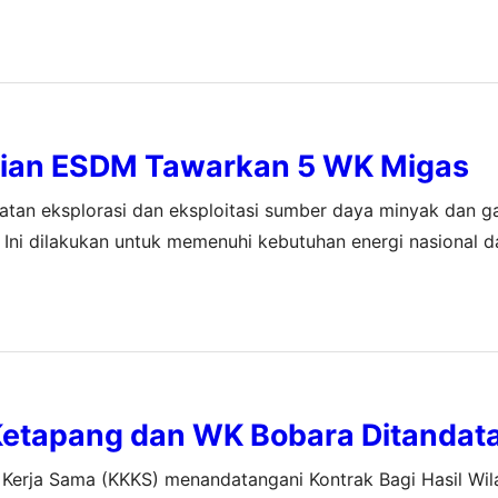
 22 Desember 2023 lalu. Petronas melalui anak usahanya,
ian ESDM Tawarkan 5 WK Migas
atan eksplorasi dan eksploitasi sumber daya minyak dan g
. Ini dilakukan untuk memenuhi kebutuhan energi nasional
 acara pembukaan Indonesia Petroleum Association Conven
Energi…
etapang dan WK Bobara Ditandat
 Kerja Sama (KKKS) menandatangani Kontrak Bagi Hasil Wil