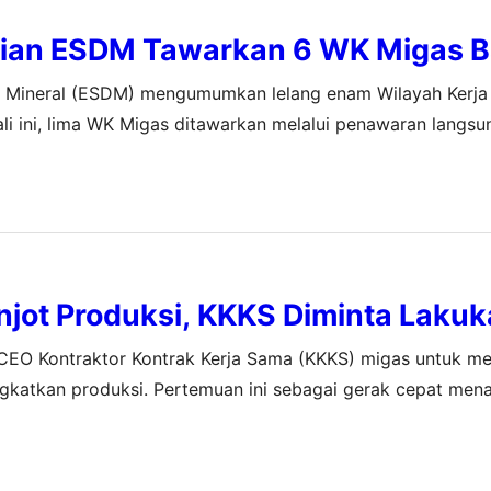
ian ESDM Tawarkan 6 WK Migas B
a Mineral (ESDM) mengumumkan lelang enam Wilayah Kerja
li ini, lima WK Migas ditawarkan melalui penawaran langsu
am WK migas, dengan total potensi sekitar 48 miliar barre
jot Produksi, KKKS Diminta Lakuka
 CEO Kontraktor Kontrak Kerja Sama (KKKS) migas untuk m
ngkatkan produksi. Pertemuan ini sebagai gerak cepat men
/2024 tentang Pedoman Pengembalian Bagian Wilayah Kerj
si Minyak dan Gas Bumi.…