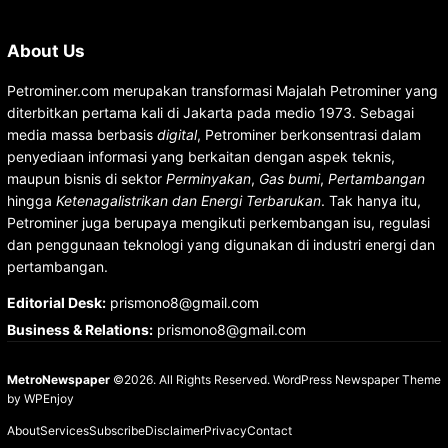
About Us
Petrominer.com merupakan transformasi Majalah Petrominer yang
diterbitkan pertama kali di Jakarta pada medio 1973. Sebagai
media massa berbasis
digital
, Petrominer berkonsentrasi dalam
penyediaan informasi yang berkaitan dengan aspek teknis,
maupun bisnis di sektor
Perminyakan
,
Gas bumi
,
Pertambangan
hingga
Ketenagalistrikan dan Energi Terbarukan
. Tak hanya itu,
Petrominer juga berupaya mengikuti perkembangan isu, regulasi
dan penggunaan teknologi yang digunakan di industri energi dan
pertambangan.
Editorial Desk
:
prismono8@gmail.com
Business & Relations
:
prismono8@gmail.com
MetroNewspaper
©2026. All Rights Reserved.
WordPress Newspaper Theme
by
WPEnjoy
About
Services
Subscribe
Disclaimer
Privacy
Contact