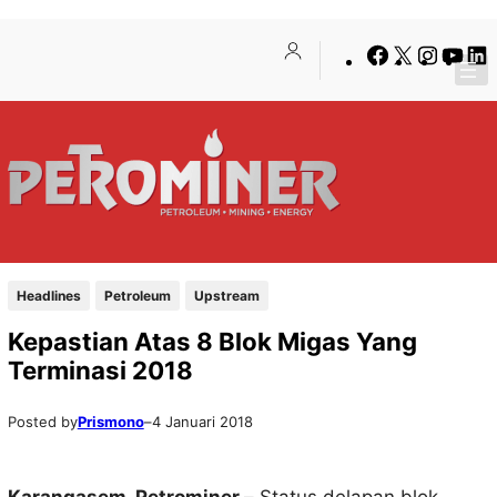
Lewati
Skip
Facebook
X
Insta
You
ke
to
konten
content
Headlines
Petroleum
Upstream
Kepastian Atas 8 Blok Migas Yang
Terminasi 2018
Posted by
Prismono
–
4 Januari 2018