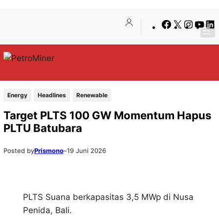
Lewati
Skip
Facebook
X
Insta
You
ke
to
konten
content
Energy
Headlines
Renewable
Target PLTS 100 GW Momentum Hapus
PLTU Batubara
Posted by
Prismono
–
19 Juni 2026
PLTS Suana berkapasitas 3,5 MWp di Nusa
Penida, Bali.