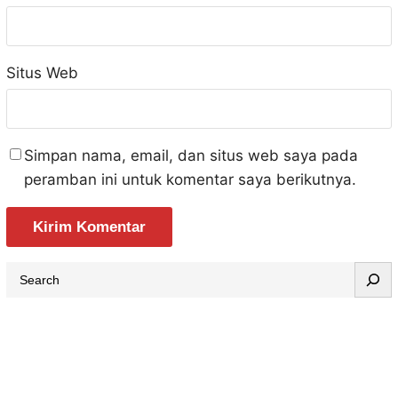
Situs Web
Simpan nama, email, dan situs web saya pada
peramban ini untuk komentar saya berikutnya.
S
e
a
r
c
h