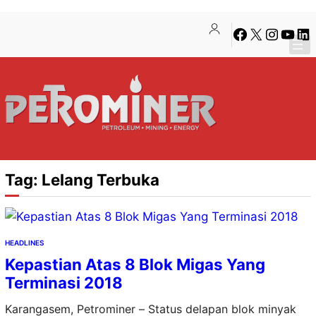
Lewati
Skip
Facebook
X
Instagra
YouTu
Lin
ke
to
konten
content
Tag:
Lelang Terbuka
HEADLINES
Kepastian Atas 8 Blok Migas Yang
Terminasi 2018
Karangasem, Petrominer – Status delapan blok minyak