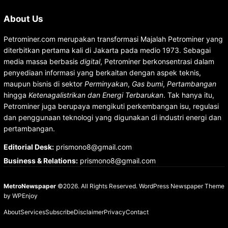
About Us
Petrominer.com merupakan transformasi Majalah Petrominer yang
diterbitkan pertama kali di Jakarta pada medio 1973. Sebagai
media massa berbasis
digital
, Petrominer berkonsentrasi dalam
penyediaan informasi yang berkaitan dengan aspek teknis,
maupun bisnis di sektor
Perminyakan
,
Gas bumi
,
Pertambangan
hingga
Ketenagalistrikan dan Energi Terbarukan
. Tak hanya itu,
Petrominer juga berupaya mengikuti perkembangan isu, regulasi
dan penggunaan teknologi yang digunakan di industri energi dan
pertambangan.
Editorial Desk
:
prismono8@gmail.com
Business & Relations
:
prismono8@gmail.com
MetroNewspaper
©2026. All Rights Reserved.
WordPress Newspaper Theme
by
WPEnjoy
About
Services
Subscribe
Disclaimer
Privacy
Contact