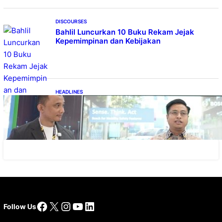
DISCOURSES
Bahlil Luncurkan 10 Buku Rekam Jejak
Kepemimpinan dan Kebijakan
HEADLINES
Teknologi Keselamatan, Penentu Baru
Persaingan Industri Otomotif
Facebook
X
Instagram
YouTube
LinkedIn
Follow Us