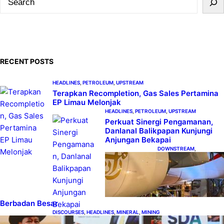
e
a
r
c
RECENT POSTS
h
HEADLINES
, 
PETROLEUM
, 
UPSTREAM
Terapkan Recompletion, Gas Sales Pertamina
EP Limau Melonjak
HEADLINES
, 
PETROLEUM
, 
UPSTREAM
Perkuat Sinergi Pengamanan,
Danlanal Balikpapan Kunjungi
Anjungan Bekapai
DOWNSTREAM
, 
HEADLINES
, 
PETROLEUM
Emirates A380,
Bukti Kesiapan
Pertamina Layani
Pesawat
Berbadan Besar
DISCOURSES
, 
HEADLINES
, 
MINERAL
, 
MINING
Bahlil Luncurkan 10 Buku Rekam Jejak