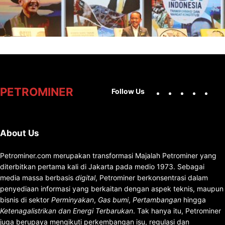
Kepemimpinan dan Kebijakan
Facebook
X
Instag
You
PETROMINER
Follow Us
About Us
Petrominer.com merupakan transformasi Majalah Petrominer yang
diterbitkan pertama kali di Jakarta pada medio 1973. Sebagai
media massa berbasis
digital
, Petrominer berkonsentrasi dalam
penyediaan informasi yang berkaitan dengan aspek teknis, maupun
bisnis di sektor
Perminyakan
,
Gas bumi
,
Pertambangan
hingga
Ketenagalistrikan dan Energi Terbarukan
. Tak hanya itu, Petrominer
juga berupaya mengikuti perkembangan isu, regulasi dan