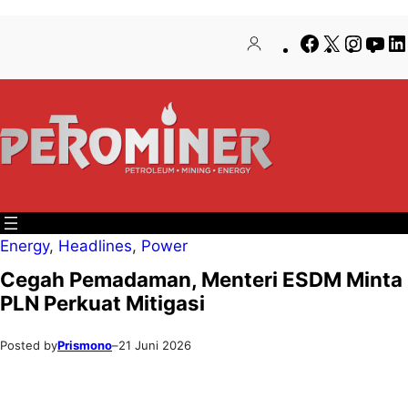
Lewati
Skip
Facebook
X
Insta
Yo
ke
to
konten
content
Energy
, 
Headlines
, 
Power
Cegah Pemadaman, Menteri ESDM Minta
PLN Perkuat Mitigasi
Posted by
Prismono
–
21 Juni 2026