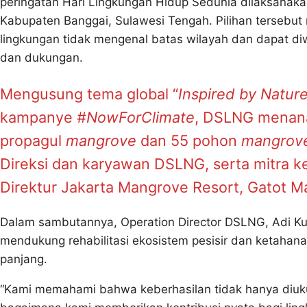
peringatan Hari Lingkungan Hidup Sedunia dilaksanaka
Kabupaten Banggai, Sulawesi Tengah. Pilihan tersebu
lingkungan tidak mengenal batas wilayah dan dapat d
dan dukungan.
Mengusung tema global “
Inspired by Nature
kampanye
#NowForClimate
, DSLNG menana
propagul
mangrove
dan 55 pohon
mangrov
Direksi dan karyawan DSLNG, serta mitra ke
Direktur Jakarta Mangrove Resort, Gatot Ma
Dalam sambutannya, Operation Director DSLNG, Adi Kus
mendukung rehabilitasi ekosistem pesisir dan ketahan
panjang.
“Kami memahami bahwa keberhasilan tidak hanya diukur d