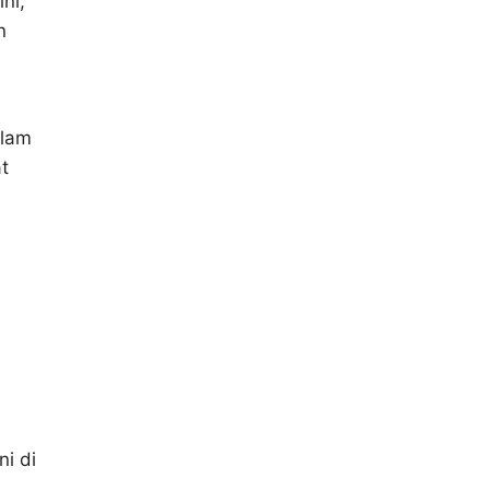
ini,
n
alam
t
i di