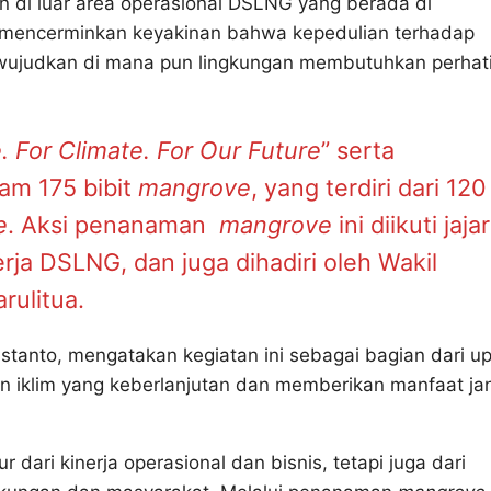
n di luar area operasional DSLNG yang berada di
t mencerminkan keyakinan bahwa kepedulian terhadap
iwujudkan di mana pun lingkungan membutuhkan perhat
. For Climate. For Our Future
” serta
m 175 bibit
mangrove
, yang terdiri dari 120
e
. Aksi penanaman
mangrove
ini diikuti jaja
rja DSLNG, dan juga dihadiri oleh Wakil
rulitua.
tanto, mengatakan kegiatan ini sebagai bagian dari u
an iklim yang keberlanjutan dan memberikan manfaat ja
ari kinerja operasional dan bisnis, tetapi juga dari