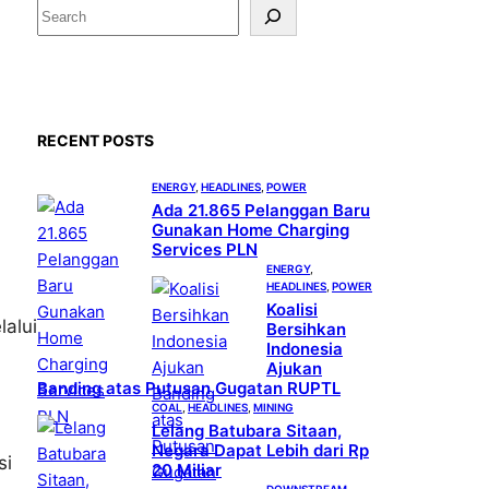
S
e
a
r
c
RECENT POSTS
h
ENERGY
, 
HEADLINES
, 
POWER
Ada 21.865 Pelanggan Baru
Gunakan Home Charging
Services PLN
ENERGY
, 
HEADLINES
, 
POWER
Koalisi
alui
Bersihkan
Indonesia
Ajukan
Banding atas Putusan Gugatan RUPTL
COAL
, 
HEADLINES
, 
MINING
Lelang Batubara Sitaan,
Negara Dapat Lebih dari Rp
si
20 Miliar
DOWNSTREAM
, 