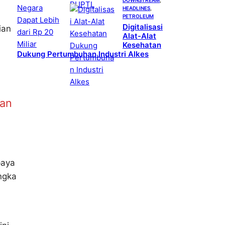
HEADLINES
, 
PETROLEUM
Digitalisasi
ian
Alat-Alat
Kesehatan
Dukung Pertumbuhan Industri Alkes
ran
paya
ngka