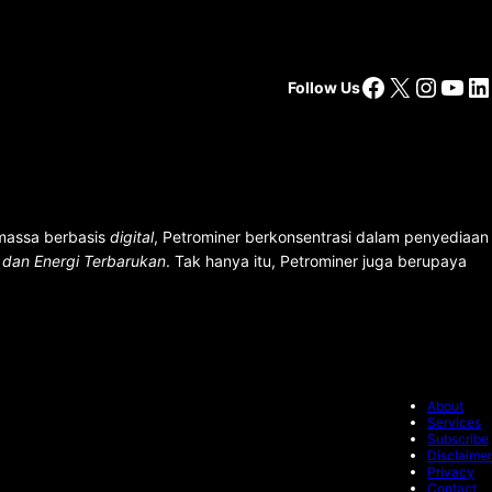
Facebook
X
Insta
You
Li
Follow Us
 massa berbasis
digital
, Petrominer berkonsentrasi dalam penyediaan
n dan Energi Terbarukan
. Tak hanya itu, Petrominer juga berupaya
About
Services
Subscribe
Disclaimer
Privacy
Contact