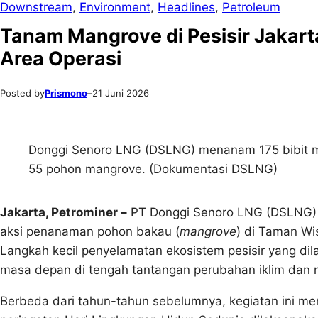
Downstream
, 
Environment
, 
Headlines
, 
Petroleum
Tanam Mangrove di Pesisir Jakart
Area Operasi
Posted by
Prismono
–
21 Juni 2026
Donggi Senoro LNG (DSLNG) menanam 175 bibit ma
55 pohon mangrove. (Dokumentasi DSLNG)
Jakarta, Petrominer –
PT Donggi Senoro LNG (DSLNG) m
aksi penanaman pohon bakau (
mangrove
) di Taman Wi
Langkah kecil penyelamatan ekosistem pesisir yang dila
masa depan di tengah tantangan perubahan iklim dan 
Berbeda dari tahun-tahun sebelumnya, kegiatan ini me