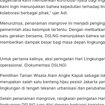
bagaimana kami memberikan kontribusi nyata bagi li
kami ingin menunjukkan bahwa kepedulian terhadap lin
kolaborasi berbagai pihak,” ujar Adi.
Menurutnya, penanaman
mangrove
ini menjadi pengin
pemerintah atau kelompok tertentu. Dengan melibatkan
satu gerakan bersama, DSLNG menunjukkan bahwa setia
memberikan dampak besar bagi masa depan lingkunga
Untuk pertama kalinya, aksi peringatan Hari Lingkunga
operasional. (Dokumentasi DSLNG)
Pemilihan Taman Wisata Alam Angke Kapuk sebagai loka
merupakan salah satu benteng hijau pesisir Jakarta 
lingkungan di tengah tekanan urbanisasi dan perubahan
Selain penanaman
mangrove
, rangkaian peringatan Ha
lingkungan DSLNG juga diisi dengan berbagai kegiatan