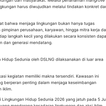
ngkungan dan masyarakat. Melalui penanaman
mangrove
gkungan harus diwujudkan melalui tindakan konkret da
gat bahwa menjaga lingkungan bukan hanya tugas
 pimpinan perusahaan, karyawan, hingga mitra kerja d
p langkah kecil yang dilakukan secara konsisten dapa
n dan generasi mendatang.
n Hidup Sedunia oleh DSLNG dilaksanakan di luar area
si kegiatan memiliki makna tersendiri. Kawasan ini
yang berperan penting dalam menjaga keseimbangan
 iklim.
ri Lingkungan Hidup Sedunia 2026 yang jatuh pada 5 Jun
 yang mendorong kesadaran lingkungan dan aksi iklim.