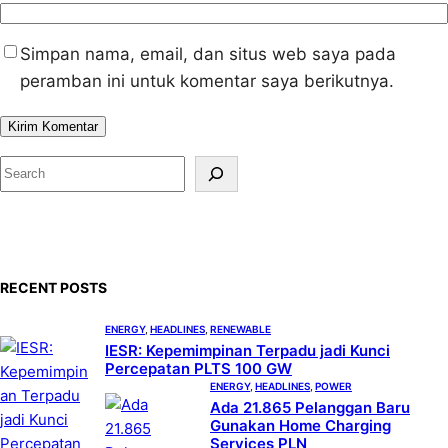
Simpan nama, email, dan situs web saya pada
peramban ini untuk komentar saya berikutnya.
S
e
a
r
c
RECENT POSTS
h
ENERGY
, 
HEADLINES
, 
RENEWABLE
IESR: Kepemimpinan Terpadu jadi Kunci
Percepatan PLTS 100 GW
ENERGY
, 
HEADLINES
, 
POWER
Ada 21.865 Pelanggan Baru
Gunakan Home Charging
Services PLN