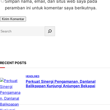
Simpan nama, email, dan situs web saya pada
peramban ini untuk komentar saya berikutnya.
S
e
a
r
c
h
RECENT POSTS
HEADLINES
Perkuat Sinergi Pengamanan, Danlanal
Balikpapan Kunjungi Anjungan Bekapai