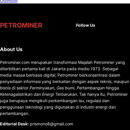
Facebook
X
Instag
You
PETROMINER
Follow Us
About Us
Petrominer.com merupakan transformasi Majalah Petrominer yang
diterbitkan pertama kali di Jakarta pada medio 1973. Sebagai
media massa berbasis
digital
, Petrominer berkonsentrasi dalam
penyediaan informasi yang berkaitan dengan aspek teknis, maupun
bisnis di sektor
Perminyakan
,
Gas bumi
,
Pertambangan
hingga
Ketenagalistrikan dan Energi Terbarukan
. Tak hanya itu, Petrominer
juga berupaya mengikuti perkembangan isu, regulasi dan
penggunaan teknologi yang digunakan di industri energi dan
pertambangan.
Editorial Desk
:
prismono8@gmail.com