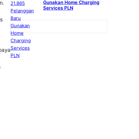
Gunakan Home Charging
n.
Services PLN
us
paya
n