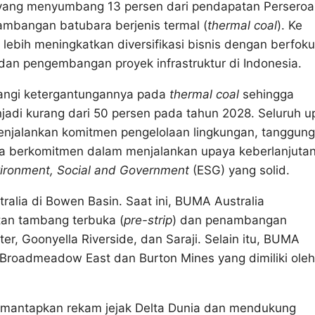
 yang menyumbang 13 persen dari pendapatan Perseroa
ambangan batubara berjenis termal (
thermal coal
). Ke
 lebih meningkatkan diversifikasi bisnis dengan berfok
 dan pengembangan proyek infrastruktur di Indonesia.
rangi ketergantungannya pada
thermal coal
sehingga
adi kurang dari 50 persen pada tahun 2028. Seluruh u
enjalankan komitmen pengelolaan lingkungan, tanggung
juga berkomitmen dalam menjalankan upaya keberlanjuta
ironment, Social and Government
(ESG) yang solid.
lia di Bowen Basin. Saat ini, BUMA Australia
an tambang terbuka (
pre-strip
) dan penambangan
r, Goonyella Riverside, dan Saraji. Selain itu, BUMA
Broadmeadow East dan Burton Mines yang dimiliki oleh
emantapkan rekam jejak Delta Dunia dan mendukung