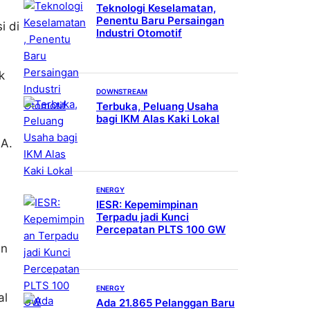
Teknologi Keselamatan,
Penentu Baru Persaingan
i di
Industri Otomotif
k
DOWNSTREAM
Terbuka, Peluang Usaha
bagi IKM Alas Kaki Lokal
MA.
ENERGY
IESR: Kepemimpinan
Terpadu jadi Kunci
Percepatan PLTS 100 GW
an
ENERGY
al
Ada 21.865 Pelanggan Baru