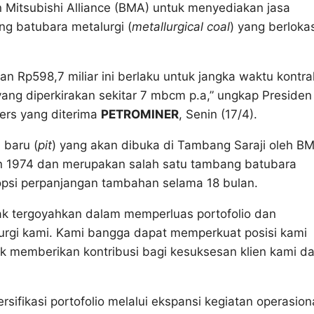
n Mitsubishi Alliance (BMA) untuk menyediakan jasa
g batubara metalurgi (
metallurgical coal
) yang berlokas
an Rp598,7 miliar ini berlaku untuk jangka waktu kontra
yang diperkirakan sekitar 7 mbcm p.a,” ungkap Presiden
pers yang diterima
PETROMINER
, Senin (17/4).
baru (
pit
) yang akan dibuka di Tambang Saraji oleh B
n 1974 dan merupakan salah satu tambang batubara
 opsi perpanjangan tambahan selama 18 bulan.
tak tergoyahkan dalam memperluas portofolio dan
rgi kami. Kami bangga dapat memperkuat posisi kami
k memberikan kontribusi bagi kesuksesan klien kami d
sifikasi portofolio melalui ekspansi kegiatan operasion