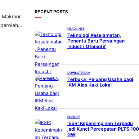
c
h
RECENT POSTS
it Makmur
mperoleh
HEADLINES
erupakan
Teknologi Keselamatan,
Penentu Baru Persaingan
Industri Otomotif
DOWNSTREAM
Terbuka, Peluang Usaha bagi
IKM Alas Kaki Lokal
ENERGY
IESR: Kepemimpinan Terpadu
jadi Kunci Percepatan PLTS 100
GW