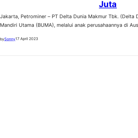
Juta
Jakarta, Petrominer – PT Delta Dunia Makmur Tbk. (Del
Mandiri Utama (BUMA), melalui anak perusahaannya di Aust
kontrak baru dari BHP dan Mitsubishi Alliance (BMA) untu
17 April 2023
by
Sonny
tambang batubara metalurgi (metallurgical coal)…