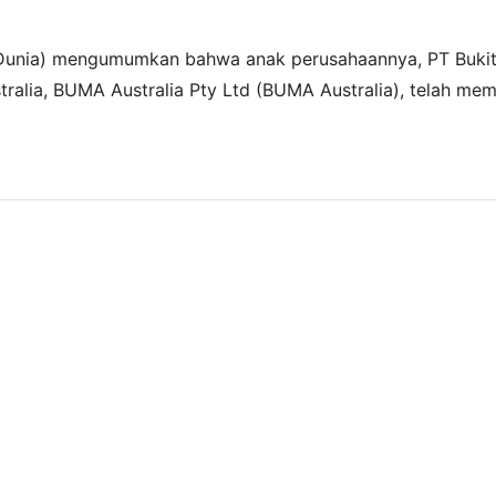
ta Dunia) mengumumkan bahwa anak perusahaannya, PT Buk
ralia, BUMA Australia Pty Ltd (BUMA Australia), telah me
k menyediakan jasa pertambangan di tambang Saraji. Ini m