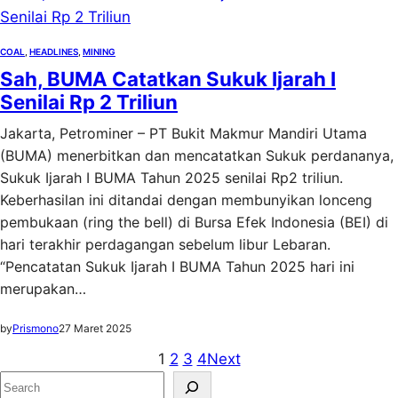
COAL
, 
HEADLINES
, 
MINING
Sah, BUMA Catatkan Sukuk Ijarah I
Senilai Rp 2 Triliun
Jakarta, Petrominer – PT Bukit Makmur Mandiri Utama
(BUMA) menerbitkan dan mencatatkan Sukuk perdananya,
Sukuk Ijarah I BUMA Tahun 2025 senilai Rp2 triliun.
Keberhasilan ini ditandai dengan membunyikan lonceng
pembukaan (ring the bell) di Bursa Efek Indonesia (BEI) di
hari terakhir perdagangan sebelum libur Lebaran.
“Pencatatan Sukuk Ijarah I BUMA Tahun 2025 hari ini
merupakan…
by
Prismono
27 Maret 2025
1
2
3
4
Next
S