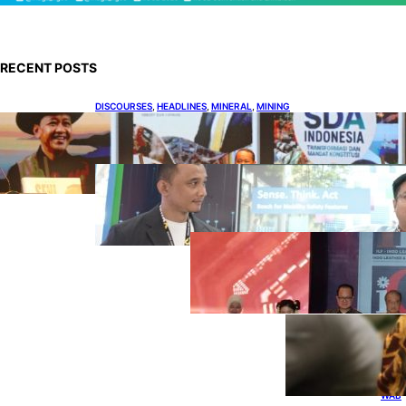
RECENT POSTS
DISCOURSES
, 
HEADLINES
, 
MINERAL
, 
MINING
Bahlil Luncurkan 10 Buku Rekam Jejak
Kepemimpinan dan Kebijakan
HEADLINES
, 
TECHNOLOGY
Teknologi Keselamatan, Penentu
Baru Persaingan Industri
Otomotif
DOWNSTREAM
, 
HEADLINES
, 
PETROLEUM
Terbuka, Peluang
Usaha bagi IKM
Alas Kaki Lokal
ENER
GY
, 
HEAD
LINES
, 
RENE
WAB