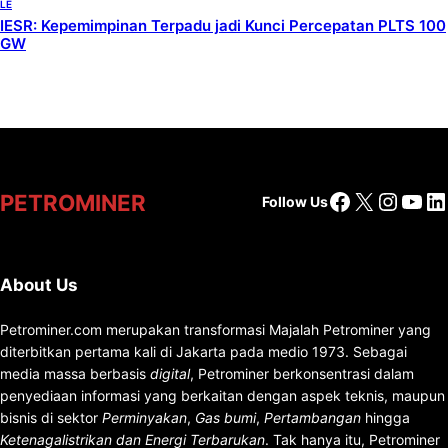
LE
IESR: Kepemimpinan Terpadu jadi Kunci Percepatan PLTS 100
GW
Facebook
X
Insta
You
Li
PETROMINER
Follow Us
About Us
Petrominer.com merupakan transformasi Majalah Petrominer yang
diterbitkan pertama kali di Jakarta pada medio 1973. Sebagai
media massa berbasis
digital
, Petrominer berkonsentrasi dalam
penyediaan informasi yang berkaitan dengan aspek teknis, maupun
bisnis di sektor
Perminyakan
,
Gas bumi
,
Pertambangan
hingga
Ketenagalistrikan dan Energi Terbarukan
. Tak hanya itu, Petrominer