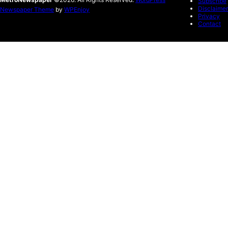
Subscribe
Disclaimer
Newspaper Theme
by
WPEnjoy
Privacy
Contact