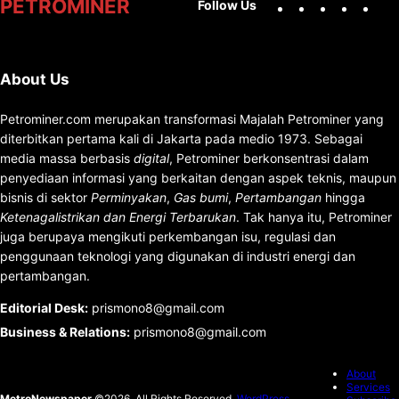
Facebook
X
Instag
You
PETROMINER
Follow Us
About Us
Petrominer.com merupakan transformasi Majalah Petrominer yang
diterbitkan pertama kali di Jakarta pada medio 1973. Sebagai
media massa berbasis
digital
, Petrominer berkonsentrasi dalam
penyediaan informasi yang berkaitan dengan aspek teknis, maupun
bisnis di sektor
Perminyakan
,
Gas bumi
,
Pertambangan
hingga
Ketenagalistrikan dan Energi Terbarukan
. Tak hanya itu, Petrominer
juga berupaya mengikuti perkembangan isu, regulasi dan
penggunaan teknologi yang digunakan di industri energi dan
pertambangan.
Editorial Desk
:
prismono8@gmail.com
Business & Relations
:
prismono8@gmail.com
About
Services
MetroNewspaper
©2026. All Rights Reserved.
WordPress