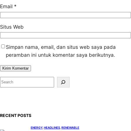
Email
*
Situs Web
Simpan nama, email, dan situs web saya pada
peramban ini untuk komentar saya berikutnya.
S
e
a
r
c
RECENT POSTS
h
ENERGY
, 
HEADLINES
, 
RENEWABLE