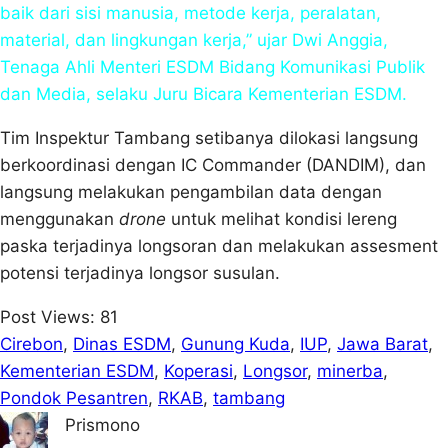
baik dari sisi manusia, metode kerja, peralatan,
material, dan lingkungan kerja,” ujar Dwi Anggia,
Tenaga Ahli Menteri ESDM Bidang Komunikasi Publik
dan Media, selaku Juru Bicara Kementerian ESDM.
Tim Inspektur Tambang setibanya dilokasi langsung
berkoordinasi dengan IC Commander (DANDIM), dan
langsung melakukan pengambilan data dengan
menggunakan
drone
untuk melihat kondisi lereng
paska terjadinya longsoran dan melakukan assesment
potensi terjadinya longsor susulan.
Post Views:
81
Cirebon
, 
Dinas ESDM
, 
Gunung Kuda
, 
IUP
, 
Jawa Barat
, 
Kementerian ESDM
, 
Koperasi
, 
Longsor
, 
minerba
, 
Pondok Pesantren
, 
RKAB
, 
tambang
Prismono