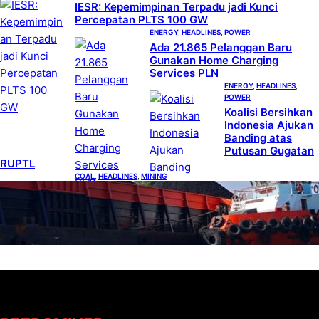
IESR: Kepemimpinan Terpadu jadi Kunci
Percepatan PLTS 100 GW
ENERGY
, 
HEADLINES
, 
POWER
Ada 21.865 Pelanggan Baru
Gunakan Home Charging
Services PLN
ENERGY
, 
HEADLINES
, 
POWER
Koalisi Bersihkan
Indonesia Ajukan
Banding atas
Putusan Gugatan
RUPTL
COAL
, 
HEADLINES
, 
MINING
Lelang Batubara Sitaan, Negara Dapat Lebih
dari Rp 20 Miliar