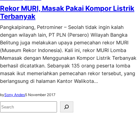
Rekor MURI, Masak Pakai Kompor Listrik
Terbanyak
Pangkalpinang, Petrominer – Seolah tidak ingin kalah
dengan wilayah lain, PT PLN (Persero) Wilayah Bangka
Belitung juga melakukan upaya pemecahan rekor MURI
(Museum Rekor Indonesia). Kali ini, rekor MURI Lomba
Memasak dengan Menggunakan Kompor Listrik Terbanyak
berhasil dicatatkan. Sebanyak 135 orang peserta lomba
masak ikut memeriahkan pemecahan rekor tersebut, yang
berlangsung di halaman Kantor Walikota…
by
Sony Andes
5 November 2017
S
e
a
r