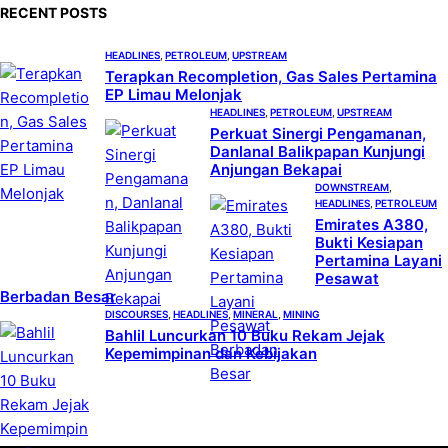
c
RECENT POSTS
h
HEADLINES
, 
PETROLEUM
, 
UPSTREAM
Terapkan Recompletion, Gas Sales Pertamina
EP Limau Melonjak
HEADLINES
, 
PETROLEUM
, 
UPSTREAM
Perkuat Sinergi Pengamanan,
Danlanal Balikpapan Kunjungi
Anjungan Bekapai
DOWNSTREAM
, 
HEADLINES
, 
PETROLEUM
Emirates A380,
Bukti Kesiapan
Pertamina Layani
Pesawat
Berbadan Besar
DISCOURSES
, 
HEADLINES
, 
MINERAL
, 
MINING
Bahlil Luncurkan 10 Buku Rekam Jejak
Kepemimpinan dan Kebijakan