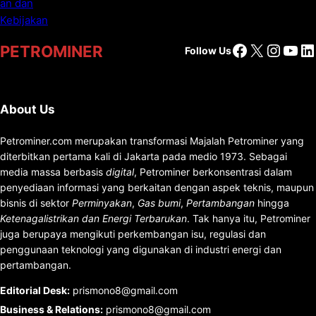
Facebook
X
Insta
You
Li
PETROMINER
Follow Us
About Us
Petrominer.com merupakan transformasi Majalah Petrominer yang
diterbitkan pertama kali di Jakarta pada medio 1973. Sebagai
media massa berbasis
digital
, Petrominer berkonsentrasi dalam
penyediaan informasi yang berkaitan dengan aspek teknis, maupun
bisnis di sektor
Perminyakan
,
Gas bumi
,
Pertambangan
hingga
Ketenagalistrikan dan Energi Terbarukan
. Tak hanya itu, Petrominer
juga berupaya mengikuti perkembangan isu, regulasi dan
penggunaan teknologi yang digunakan di industri energi dan
pertambangan.
Editorial Desk
:
prismono8@gmail.com
Business & Relations
:
prismono8@gmail.com