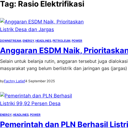
Tag:
Rasio Elektrifikasi
DOWNSTREAM
, 
ENERGY
, 
HEADLINES
, 
PETROLEUM
, 
POWER
Anggaran ESDM Naik, Prioritaskan
Selain untuk belanja rutin, anggaran tersebut juga dialok
masyarakat yang belum berlistrik dan jaringan gas (jargas)
by
Fachry Latief
4 September 2025
ENERGY
, 
HEADLINES
, 
POWER
Pemerintah dan PLN Berhasil Listr