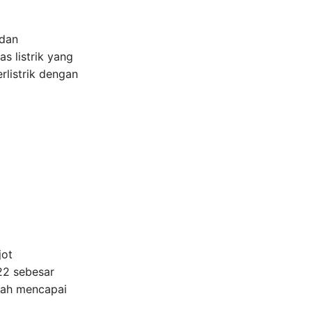
 dan
s listrik yang
rlistrik dengan
jot
022 sebesar
elah mencapai