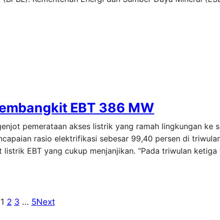
, Pembangkit EBT 386 MW
enjot pemerataan akses listrik yang ramah lingkungan ke s
apaian rasio elektrifikasi sebesar 99,40 persen di triwulan 
strik EBT yang cukup menjanjikan. “Pada triwulan ketiga ta
1
2
3
…
5
Next