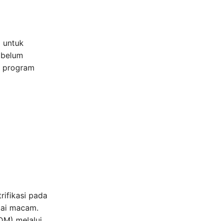
 untuk
g belum
, program
ifikasi pada
gai macam.
DM) melalui