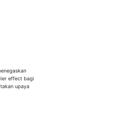
 menegaskan
er effect bagi
atakan upaya