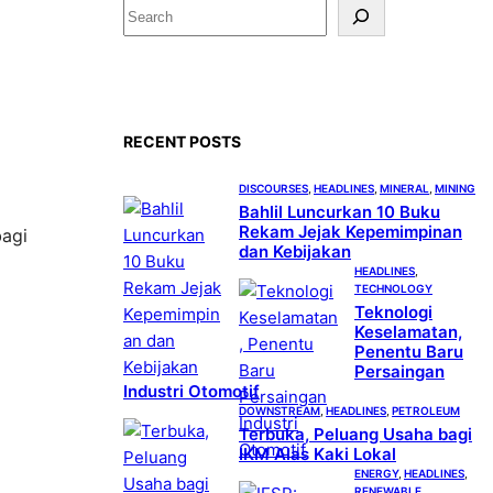
S
e
a
r
c
RECENT POSTS
h
DISCOURSES
, 
HEADLINES
, 
MINERAL
, 
MINING
Bahlil Luncurkan 10 Buku
Rekam Jejak Kepemimpinan
bagi
dan Kebijakan
HEADLINES
, 
TECHNOLOGY
Teknologi
Keselamatan,
Penentu Baru
Persaingan
Industri Otomotif
DOWNSTREAM
, 
HEADLINES
, 
PETROLEUM
Terbuka, Peluang Usaha bagi
IKM Alas Kaki Lokal
ENERGY
, 
HEADLINES
, 
RENEWABLE