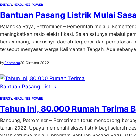
ENERGY
, 
HEADLINES
, 
POWER
Bantuan Pasang Listrik Mulai Sas
Palangka Raya, Petrominer – Pemerintah melalui Kementer
meningkatkan rasio elektrifikasi. Salah satunya melalui p
berkembang, khususnya daerah terpencil dan perbatasan mel
tersebut menyasar warga Kalimantan Tengah. Ada sebany
by
Prismono
20 Oktober 2022
ENERGY
, 
HEADLINES
, 
POWER
Tahun Ini, 80.000 Rumah Terima B
Bandung, Petrominer – Pemerintah terus mendorong berbag
tahun 2022. Upaya memenuhi akses listrik bagi seluruh de
Salah satunya melalui program Bantuan Pasang Baru Listri