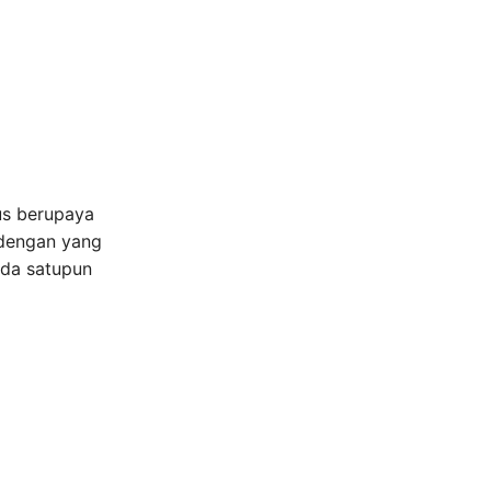
us berupaya
 dengan yang
ada satupun