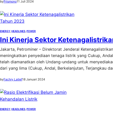
by
Prismono
11 Juli 2024
ENERGY
, 
HEADLINES
, 
POWER
Ini Kinerja Sektor Ketenagalistri
Jakarta, Petrominer – Direktorat Jenderal Ketenagalistri
meningkatkan penyediaan tenaga listrik yang Cukup, Andal,
telah diamanatkan oleh Undang-undang untuk menyediakan t
dari yang lima (Cukup, Andal, Berkelanjutan, Terjangkau d
by
Fachry Latief
18 Januari 2024
ENERGY
, 
HEADLINES
, 
POWER