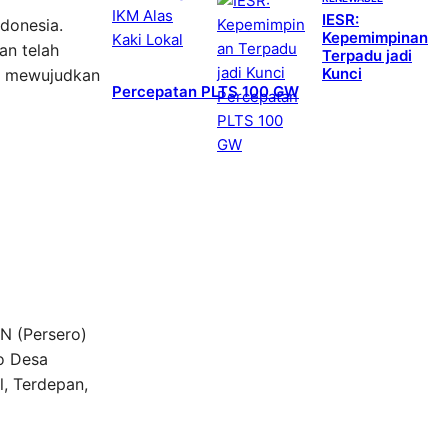
IESR:
ndonesia.
Kepemimpinan
an telah
Terpadu jadi
Kunci
am mewujudkan
Percepatan PLTS 100 GW
N (Persero)
io Desa
l, Terdepan,