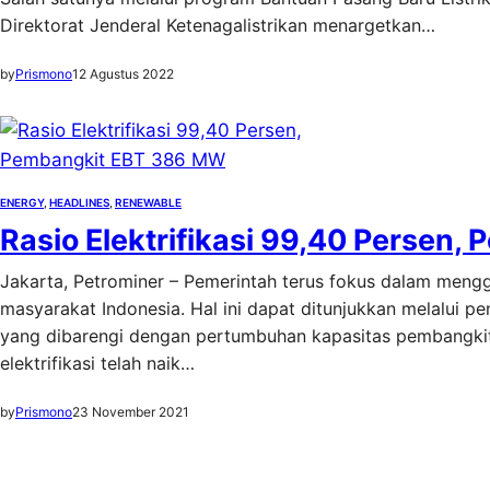
Direktorat Jenderal Ketenagalistrikan menargetkan…
by
Prismono
12 Agustus 2022
ENERGY
, 
HEADLINES
, 
RENEWABLE
Rasio Elektrifikasi 99,40 Persen
Jakarta, Petrominer – Pemerintah terus fokus dalam mengg
masyarakat Indonesia. Hal ini dapat ditunjukkan melalui penc
yang dibarengi dengan pertumbuhan kapasitas pembangkit li
elektrifikasi telah naik…
by
Prismono
23 November 2021