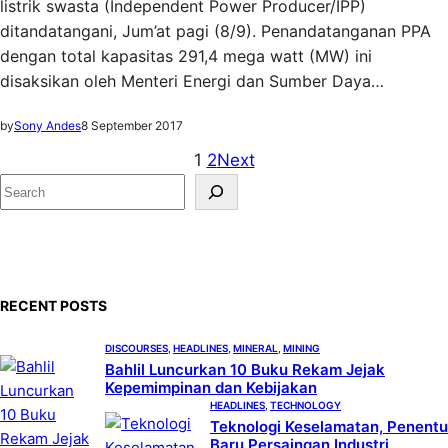
listrik swasta (Independent Power Producer/IPP)
ditandatangani, Jum’at pagi (8/9). Penandatanganan PPA
dengan total kapasitas 291,4 mega watt (MW) ini
disaksikan oleh Menteri Energi dan Sumber Daya…
by
Sony Andes
8 September 2017
1
2
Next
S
e
a
r
c
RECENT POSTS
h
DISCOURSES
, 
HEADLINES
, 
MINERAL
, 
MINING
Bahlil Luncurkan 10 Buku Rekam Jejak
Kepemimpinan dan Kebijakan
HEADLINES
, 
TECHNOLOGY
Teknologi Keselamatan, Penentu
Baru Persaingan Industri