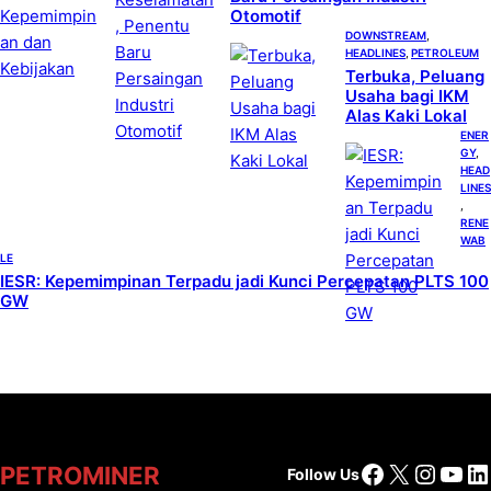
Otomotif
DOWNSTREAM
, 
HEADLINES
, 
PETROLEUM
Terbuka, Peluang
Usaha bagi IKM
Alas Kaki Lokal
ENER
GY
, 
HEAD
LINES
, 
RENE
WAB
LE
IESR: Kepemimpinan Terpadu jadi Kunci Percepatan PLTS 100
GW
Facebook
X
Insta
You
Li
PETROMINER
Follow Us