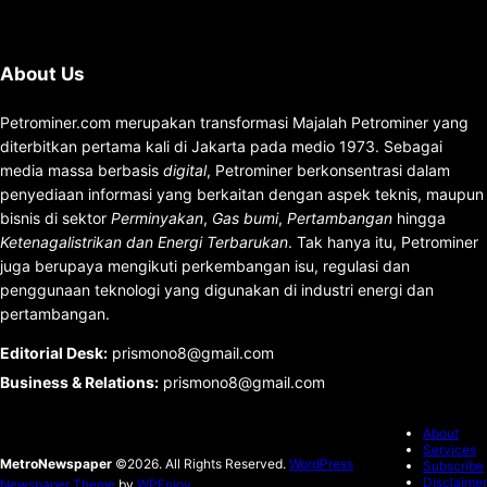
About Us
Petrominer.com merupakan transformasi Majalah Petrominer yang
diterbitkan pertama kali di Jakarta pada medio 1973. Sebagai
media massa berbasis
digital
, Petrominer berkonsentrasi dalam
penyediaan informasi yang berkaitan dengan aspek teknis, maupun
bisnis di sektor
Perminyakan
,
Gas bumi
,
Pertambangan
hingga
Ketenagalistrikan dan Energi Terbarukan
. Tak hanya itu, Petrominer
juga berupaya mengikuti perkembangan isu, regulasi dan
penggunaan teknologi yang digunakan di industri energi dan
pertambangan.
Editorial Desk
:
prismono8@gmail.com
Business & Relations
:
prismono8@gmail.com
About
Services
MetroNewspaper
©2026. All Rights Reserved.
WordPress
Subscribe
Disclaimer
Newspaper Theme
by
WPEnjoy