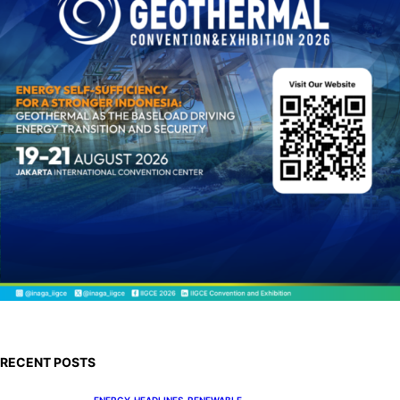
h
RECENT POSTS
ENERGY
, 
HEADLINES
, 
RENEWABLE