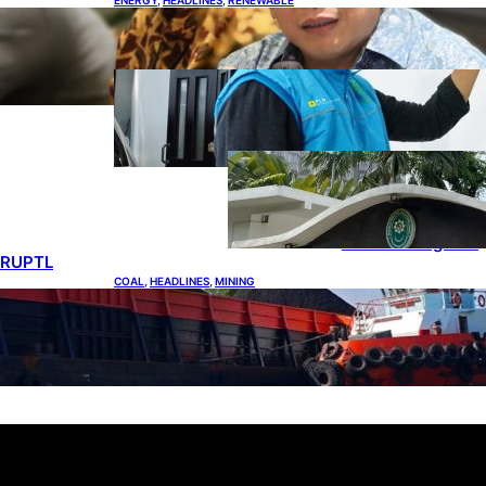
IESR: Kepemimpinan Terpadu jadi Kunci
Percepatan PLTS 100 GW
ENERGY
, 
HEADLINES
, 
POWER
Ada 21.865 Pelanggan Baru
Gunakan Home Charging
Services PLN
ENERGY
, 
HEADLINES
, 
POWER
Koalisi Bersihkan
Indonesia Ajukan
Banding atas
Putusan Gugatan
RUPTL
COAL
, 
HEADLINES
, 
MINING
Lelang Batubara Sitaan, Negara Dapat Lebih
dari Rp 20 Miliar