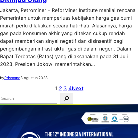
Jakarta, Petrominer – ReforMiner Institute menilai rencana
Pemerintah untuk memperluas kebijakan harga gas bumi
murah perlu dilakukan secara hati-hati. Alasannya, harga
gas pada konsumen akhir yang ditekan cukup rendah
dapat memberikan sinyal negatif dan disinsentif bagi
pengembangan infrastruktur gas di dalam negeri. Dalam
Rapat Terbatas (Ratas) yang dilaksanakan pada 31 Juli
2023, Presiden Jokowi memerintahkan…
by
Prismono
3 Agustus 2023
1
2
3
4
Next
S
e
a
r
c