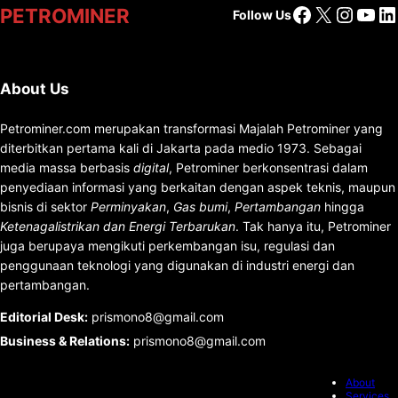
Facebook
X
Insta
You
Li
PETROMINER
Follow Us
About Us
Petrominer.com merupakan transformasi Majalah Petrominer yang
diterbitkan pertama kali di Jakarta pada medio 1973. Sebagai
media massa berbasis
digital
, Petrominer berkonsentrasi dalam
penyediaan informasi yang berkaitan dengan aspek teknis, maupun
bisnis di sektor
Perminyakan
,
Gas bumi
,
Pertambangan
hingga
Ketenagalistrikan dan Energi Terbarukan
. Tak hanya itu, Petrominer
juga berupaya mengikuti perkembangan isu, regulasi dan
penggunaan teknologi yang digunakan di industri energi dan
pertambangan.
Editorial Desk
:
prismono8@gmail.com
Business & Relations
:
prismono8@gmail.com
About
Services