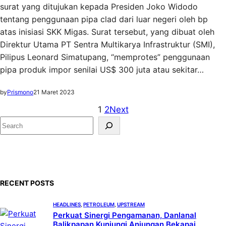
surat yang ditujukan kepada Presiden Joko Widodo
tentang penggunaan pipa clad dari luar negeri oleh bp
atas inisiasi SKK Migas. Surat tersebut, yang dibuat oleh
Direktur Utama PT Sentra Multikarya Infrastruktur (SMI),
Pilipus Leonard Simatupang, “memprotes” penggunaan
pipa produk impor senilai US$ 300 juta atau sekitar…
by
Prismono
21 Maret 2023
1
2
Next
S
e
a
r
c
RECENT POSTS
h
HEADLINES
, 
PETROLEUM
, 
UPSTREAM
Perkuat Sinergi Pengamanan, Danlanal
Balikpapan Kunjungi Anjungan Bekapai