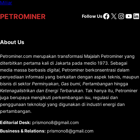
Facebook
X
Insta
You
Li
PETROMINER
Follow Us
About Us
Petrominer.com merupakan transformasi Majalah Petrominer yang
diterbitkan pertama kali di Jakarta pada medio 1973. Sebagai
media massa berbasis
digital
, Petrominer berkonsentrasi dalam
penyediaan informasi yang berkaitan dengan aspek teknis, maupun
bisnis di sektor
Perminyakan
,
Gas bumi
,
Pertambangan
hingga
Ketenagalistrikan dan Energi Terbarukan
. Tak hanya itu, Petrominer
juga berupaya mengikuti perkembangan isu, regulasi dan
penggunaan teknologi yang digunakan di industri energi dan
pertambangan.
Editorial Desk
:
prismono8@gmail.com
Business & Relations
:
prismono8@gmail.com