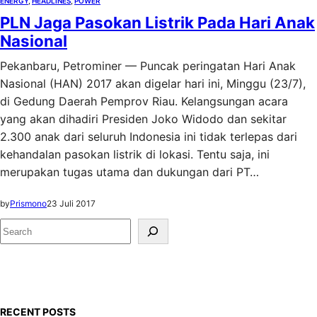
ENERGY
, 
HEADLINES
, 
POWER
PLN Jaga Pasokan Listrik Pada Hari Anak
Nasional
Pekanbaru, Petrominer — Puncak peringatan Hari Anak
Nasional (HAN) 2017 akan digelar hari ini, Minggu (23/7),
di Gedung Daerah Pemprov Riau. Kelangsungan acara
yang akan dihadiri Presiden Joko Widodo dan sekitar
2.300 anak dari seluruh Indonesia ini tidak terlepas dari
kehandalan pasokan listrik di lokasi. Tentu saja, ini
merupakan tugas utama dan dukungan dari PT…
by
Prismono
23 Juli 2017
S
e
a
r
c
RECENT POSTS