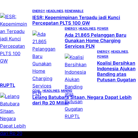
h
ENERGY
, 
HEADLINES
, 
RENEWABLE
IESR: Kepemimpinan Terpadu jadi Kunci
Percepatan PLTS 100 GW
ENERGY
, 
HEADLINES
, 
POWER
Ada 21.865 Pelanggan Baru
Gunakan Home Charging
Services PLN
ENERGY
, 
HEADLINES
, 
POWER
Koalisi Bersihkan
Indonesia Ajukan
Banding atas
Putusan Gugatan
RUPTL
COAL
, 
HEADLINES
, 
MINING
Lelang Batubara Sitaan, Negara Dapat Lebih
dari Rp 20 Miliar