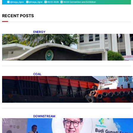
RECENT POSTS
ENERGY
Koalisi Bersihkan Indonesia Ajukan Banding
atas Putusan Gugatan RUPTL
COAL
Lelang Batubara Sitaan, Negara Dapat Lebih
dari Rp 20 Miliar
DOWNSTREAM
Digitalisasi Alat-Alat Kesehatan Dukung
Pertumbuhan Industri Alkes