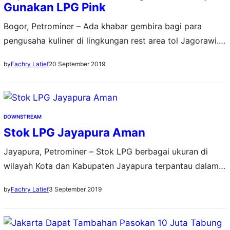
Gunakan LPG Pink
Bogor, Petrominer – Ada khabar gembira bagi para
pengusaha kuliner di lingkungan rest area tol Jagorawi.
Kini, mereka bisa menukarkan (trade-in) tabung
20 September 2019
by
Fachry Latief
Liquefied Petroleoum Gas (LPG) 3 kg (tabung warna
hijau) yang selama ini dipakai dengan tabung LPG Bright
Gas ukuran 5,5 kg (tabung warna pink). Ini merupakan
bagian dari edukasi dan sosialisasi kepada masyarakat…
DOWNSTREAM
Stok LPG Jayapura Aman
Jayapura, Petrominer – Stok LPG berbagai ukuran di
wilayah Kota dan Kabupaten Jayapura terpantau dalam
kondisi aman pasca situasi tidak kondusif pekan lalu. PT
3 September 2019
by
Fachry Latief
Pertamina (Persero) memastikan masyarakat dapat
memperoleh gas LPG beragam ukuran di 21 outlet yang
tersebar di distrik-distrik wilayah Kota Jayapura dan