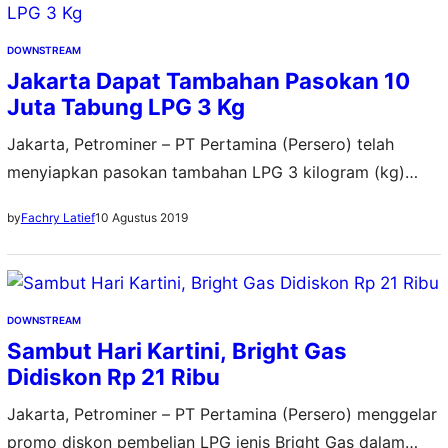
Sentani, Kabupaten Jayapura. Menurut Unit Manager
Communication, Relations, & CSR…
DOWNSTREAM
Jakarta Dapat Tambahan Pasokan 10
Juta Tabung LPG 3 Kg
Jakarta, Petrominer – PT Pertamina (Persero) telah
menyiapkan pasokan tambahan LPG 3 kilogram (kg)
mencapai lebih dari 10 juta tabung. Jumlah ini naik
10 Agustus 2019
by
Fachry Latief
sekitar 5,31 persen dari alokasi normal bulan Agustus
2019. “Penambahan pasokan ini dilakukan untuk
mengantisipasi adanya lonjakan konsumsi pada
momentum hari raya Idul Adha 1414 H,” ujar Vice
DOWNSTREAM
President Corporate Communication Pertamina,…
Sambut Hari Kartini, Bright Gas
Didiskon Rp 21 Ribu
Jakarta, Petrominer – PT Pertamina (Persero) menggelar
promo diskon pembelian LPG jenis Bright Gas dalam