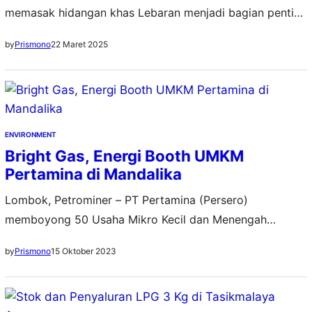
memasak hidangan khas Lebaran menjadi bagian penting
dalam setiap perayaan. Namun ada kalanya merasa
22 Maret 2025
by
Prismono
kehabisan tenaga saat puasa dan malas alias mager
untuk keluar rumah. Jangan khawatir, Pertamina telah
siapkan layanan Pertamina Delivery Service (PDS).
Corporate Secretary Pertamina Patra Niaga, Heppy
Wulansari, mengatakan layanan Pertamina Delivery
ENVIRONMENT
Service…
Bright Gas, Energi Booth UMKM
Pertamina di Mandalika
Lombok, Petrominer – PT Pertamina (Persero)
memboyong 50 Usaha Mikro Kecil dan Menengah
(UMKM) berkualitas ke ajang Pertamina Grand Prix of
15 Oktober 2023
by
Prismono
Indonesia 2023. Sebagian besar mitra binaan tersebut
menyajikan jajanan nusantara dan minuman segar,
dengan menggunakan Bright Gas untuk memasak di