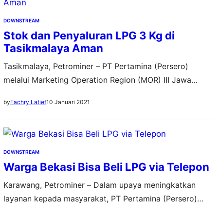
booth. Vice President CSR & SMEPP Pertamina, Fajriyah
Usman, mengatakan Pertamina mendampingi para
DOWNSTREAM
mitra…
Stok dan Penyaluran LPG 3 Kg di
Tasikmalaya Aman
Tasikmalaya, Petrominer – PT Pertamina (Persero)
melalui Marketing Operation Region (MOR) III Jawa
Bagian Barat memastikan kebutuhan LPG 3 kg di wilayah
10 Januari 2021
by
Fachry Latief
Kabupaten Tasikmalaya aman. Hal ini terpantau dari
kelancaran stok dan penyaluran melalui agen dan
pangkalan LPG 3 kg. Unit Manager Communication,
Relations & CSR MOR III Eko Kristiawan mengatakan
DOWNSTREAM
Pertamina akan menyalurkan LPG…
Warga Bekasi Bisa Beli LPG via Telepon
Karawang, Petrominer – Dalam upaya meningkatkan
layanan kepada masyarakat, PT Pertamina (Persero)
menyediakan 62 outlet Home Delivery Bright Gas di