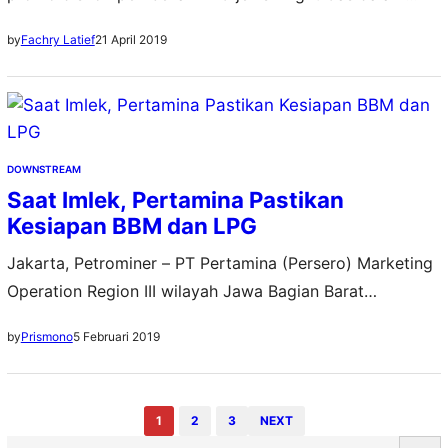
rangka menyambut Hari Kartini pada 21 April 2019.
21 April 2019
by
Fachry Latief
Promo potongan harga Rp 21.000 tersebut berlaku
secara nasional, baik untuk pembelian tabung perdana,
isi ulang, maupun pertukaran (trade in) LPG jenis Bright
Gas. “Dalam rangka memperingati Hari Kartini pada 21
April…
DOWNSTREAM
Saat Imlek, Pertamina Pastikan
Kesiapan BBM dan LPG
Jakarta, Petrominer – PT Pertamina (Persero) Marketing
Operation Region III wilayah Jawa Bagian Barat
memastikan kesiapan pasokan BBM dan LPG pada Hari
5 Februari 2019
by
Prismono
Raya Imlek, yang diperingati hari ini, Selasa (5/2).
Pertamina memperkirakan tidak ada kenaikan konsumsi
BBM dan LPG yang cukup berarti pada masa ini. Namun,
1
2
3
NEXT
untuk mengantisipasi peningkatan kebutuhan pada hari