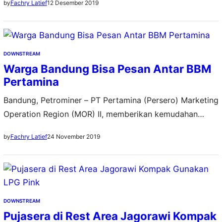
12 Desember 2019
by
Fachry Latief
sekitar wilayah Bekasi, Purwakarta hingga Subang, Jawa
Barat. Warga yang ingin membeli LPG (liquefied
petroleoum gas) non subsidi bisa langsung menelpon
dan tunggu di rumah. “Layanan ini merupakan upaya
DOWNSTREAM
persuasif kami untuk meningkatkan minat masyarakat…
Warga Bandung Bisa Pesan Antar BBM
Pertamina
Bandung, Petrominer – PT Pertamina (Persero) Marketing
Operation Region (MOR) II, memberikan kemudahan
akses kepada konsumen dengan memperluas layanan
24 November 2019
by
Fachry Latief
pesan antar BBM dan LPG produk Pertamina. Kini, warga
Bandung sudah bisa menikmani Pertamina Delivery
Service (PDS). “Layanan ini merupakan solusi Pertamina
untuk konsumen di Bandung, sehingga dapat berkendara
dengan nyaman karena bahan bakarnya telah terisi…
DOWNSTREAM
Pujasera di Rest Area Jagorawi Kompak