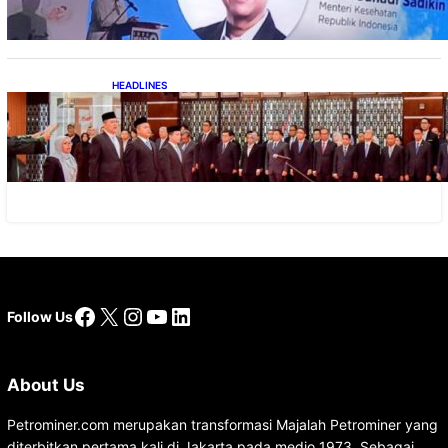
HEADLINES
Lana Saria Dilantik Sebagai Kepala Badan
Geologi
Facebook
X
Instagram
YouTube
LinkedIn
Follow Us
About Us
Petrominer.com merupakan transformasi Majalah Petrominer yang
diterbitkan pertama kali di Jakarta pada medio 1973. Sebagai