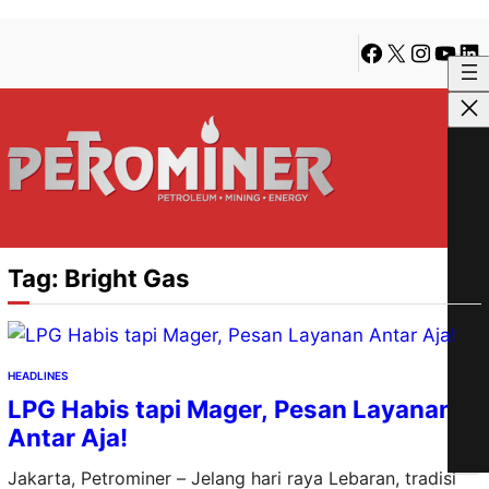
Lewati
Skip
Facebook
X
Instagra
YouTu
Lin
ke
to
konten
content
Tag:
Bright Gas
HEADLINES
LPG Habis tapi Mager, Pesan Layanan
Antar Aja!
Jakarta, Petrominer – Jelang hari raya Lebaran, tradisi