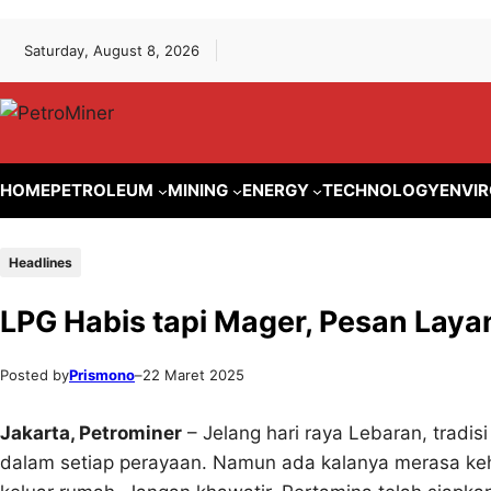
Lewati
Skip
Saturday, August 8, 2026
ke
to
konten
content
HOME
PETROLEUM
MINING
ENERGY
TECHNOLOGY
ENVI
Headlines
LPG Habis tapi Mager, Pesan Laya
Posted by
Prismono
–
22 Maret 2025
Jakarta,
Petrominer
– Jelang hari raya Lebaran, tradi
dalam setiap perayaan. Namun ada kalanya merasa keh