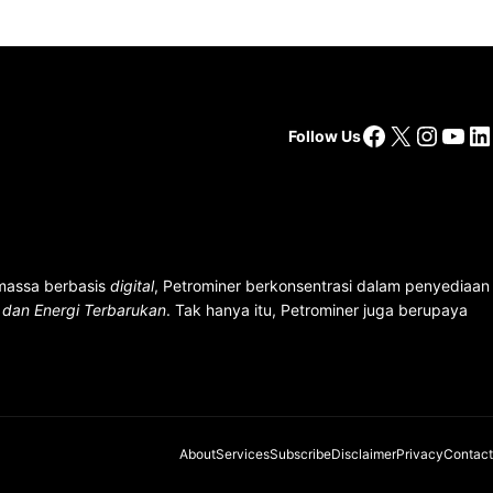
Facebook
X
Insta
You
Li
Follow Us
 massa berbasis
digital
, Petrominer berkonsentrasi dalam penyediaan
n dan Energi Terbarukan
. Tak hanya itu, Petrominer juga berupaya
About
Services
Subscribe
Disclaimer
Privacy
Contact