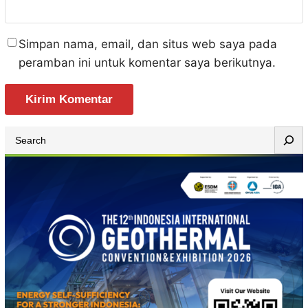
Simpan nama, email, dan situs web saya pada
peramban ini untuk komentar saya berikutnya.
S
e
a
r
c
h