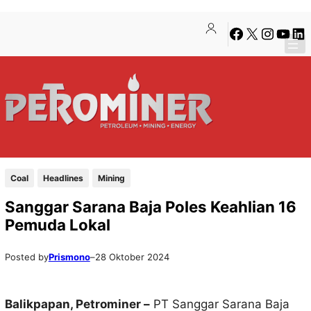
Lewati
Skip
Facebook
X
Instagra
YouTu
Lin
ke
to
konten
content
Coal
Headlines
Mining
Sanggar Sarana Baja Poles Keahlian 16
Pemuda Lokal
Posted by
Prismono
–
28 Oktober 2024
Balikpapan, Petrominer –
PT Sanggar Sarana Baja