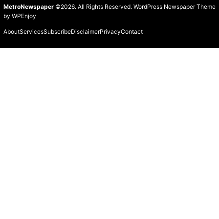
MetroNewspaper
©2026. All Rights Reserved.
WordPress Newspaper Theme
by
WPEnjoy
About
Services
Subscribe
Disclaimer
Privacy
Contact