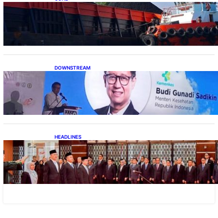
Lelang Batubara Sitaan, Negara Dapat Lebih
dari Rp 20 Miliar
DOWNSTREAM
Digitalisasi Alat-Alat Kesehatan Dukung
Pertumbuhan Industri Alkes
HEADLINES
Lana Saria Dilantik Sebagai Kepala Badan
Geologi