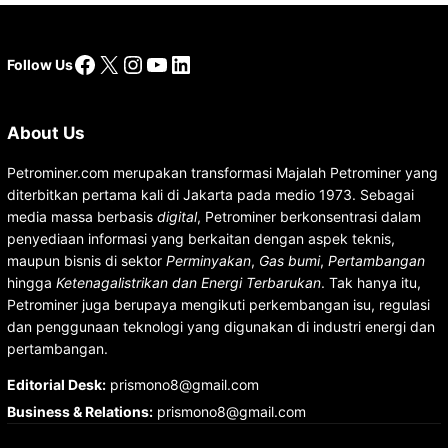
Facebook
X
Instagram
YouTube
LinkedIn
Follow Us
About Us
Petrominer.com merupakan transformasi Majalah Petrominer yang
diterbitkan pertama kali di Jakarta pada medio 1973. Sebagai
media massa berbasis
digital
, Petrominer berkonsentrasi dalam
penyediaan informasi yang berkaitan dengan aspek teknis,
maupun bisnis di sektor
Perminyakan
,
Gas bumi
,
Pertambangan
hingga
Ketenagalistrikan dan Energi Terbarukan
. Tak hanya itu,
Petrominer juga berupaya mengikuti perkembangan isu, regulasi
dan penggunaan teknologi yang digunakan di industri energi dan
pertambangan.
Editorial Desk
:
prismono8@gmail.com
Business & Relations
:
prismono8@gmail.com