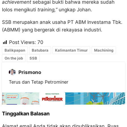
achievement
sebagai bukti bahwa mereka sudah
lolos mengikuti
training,”
ungkap Johan.
SSB merupakan anak usaha PT ABM Investama Tbk.
(ABMM) yang bergerak di rekayasa industri.
Post Views:
70
Balikpapan
Batubara
Kalimantan Timur
Machining
On the job
SSB
Prismono
Terus dan Tetap Petrominer
Tinggalkan Balasan
Alamat email Anda tidak akan dipublikasikan.
Ruas