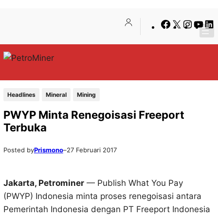
Lewati
Skip
Facebook
X
Insta
You
ke
to
konten
content
Headlines
Mineral
Mining
PWYP Minta Renegoisasi Freeport
Terbuka
Posted by
Prismono
–
27 Februari 2017
Jakarta, Petrominer
— Publish What You Pay
(PWYP) Indonesia minta proses renegoisasi antara
Pemerintah Indonesia dengan PT Freeport Indonesia