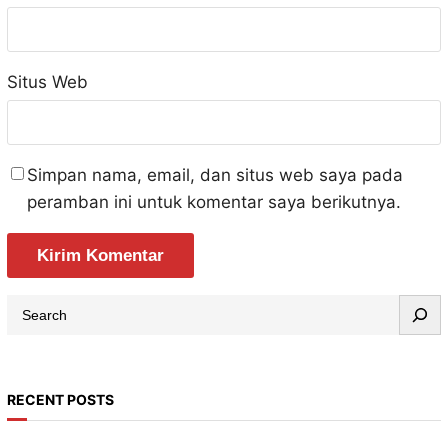
Situs Web
Simpan nama, email, dan situs web saya pada
peramban ini untuk komentar saya berikutnya.
S
e
a
r
RECENT POSTS
c
h