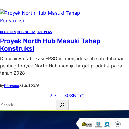
HEADLINES
, 
PETROLEUM
, 
UPSTREAM
Proyek North Hub Masuki Tahap
Konstruksi
Dimulainya fabrikasi FPSO ini menjadi salah satu tahapan
penting Proyek North Hub menuju target produksi pada
tahun 2028
by
Prismono
24 Juli 2026
1
2
3
…
308
Next
S
e
a
r