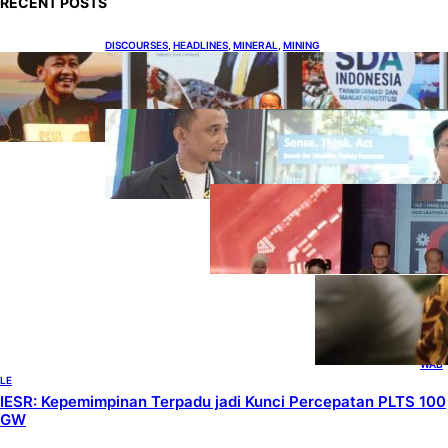
RECENT POSTS
DISCOURSES
, 
HEADLINES
, 
MINERAL
, 
MINING
Bahlil Luncurkan 10 Buku Rekam Jejak
Kepemimpinan dan Kebijakan
HEADLINES
, 
TECHNOLOGY
Teknologi Keselamatan, Penentu
Baru Persaingan Industri
Otomotif
DOWNSTREAM
, 
HEADLINES
, 
PETROLEUM
Terbuka, Peluang
Usaha bagi IKM
Alas Kaki Lokal
ENER
GY
, 
HEAD
LINES
, 
RENE
WAB
LE
IESR: Kepemimpinan Terpadu jadi Kunci Percepatan PLTS 100
GW