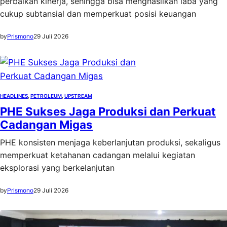
perbaikan kinerja, sehingga bisa menghasilkan laba yang
cukup subtansial dan memperkuat posisi keuangan
by
Prismono
29 Juli 2026
HEADLINES
, 
PETROLEUM
, 
UPSTREAM
PHE Sukses Jaga Produksi dan Perkuat
Cadangan Migas
PHE konsisten menjaga keberlanjutan produksi, sekaligus
memperkuat ketahanan cadangan melalui kegiatan
eksplorasi yang berkelanjutan
by
Prismono
29 Juli 2026