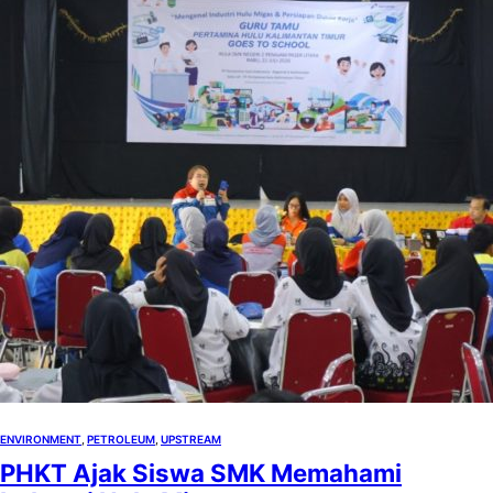
ENVIRONMENT
, 
PETROLEUM
, 
UPSTREAM
PHKT Ajak Siswa SMK Memahami