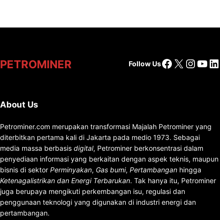
Facebook
X
Insta
You
Li
PETROMINER
Follow Us
About Us
Petrominer.com merupakan transformasi Majalah Petrominer yang
diterbitkan pertama kali di Jakarta pada medio 1973. Sebagai
media massa berbasis
digital
, Petrominer berkonsentrasi dalam
penyediaan informasi yang berkaitan dengan aspek teknis, maupun
bisnis di sektor
Perminyakan
,
Gas bumi
,
Pertambangan
hingga
Ketenagalistrikan dan Energi Terbarukan
. Tak hanya itu, Petrominer
juga berupaya mengikuti perkembangan isu, regulasi dan
penggunaan teknologi yang digunakan di industri energi dan
pertambangan.