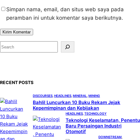
Simpan nama, email, dan situs web saya pada
peramban ini untuk komentar saya berikutnya.
S
e
a
r
c
RECENT POSTS
h
DISCOURSES
, 
HEADLINES
, 
MINERAL
, 
MINING
Bahlil Luncurkan 10 Buku Rekam Jejak
Kepemimpinan dan Kebijakan
HEADLINES
, 
TECHNOLOGY
Teknologi Keselamatan, Penentu
Baru Persaingan Industri
Otomotif
DOWNSTREAM
, 