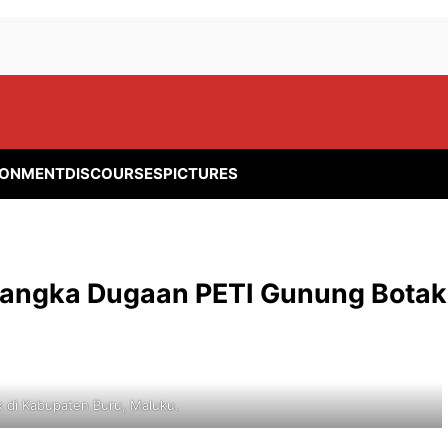
RONMENT
DISCOURSES
PICTURES
sangka Dugaan PETI Gunung Botak
di Kabupaten Buru, Maluku.