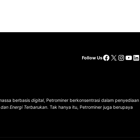
Facebook
X
Insta
You
Li
Follow Us
 massa berbasis
digital
, Petrominer berkonsentrasi dalam penyediaan
n dan Energi Terbarukan
. Tak hanya itu, Petrominer juga berupaya