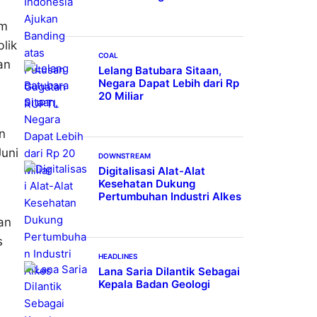
am
lik
COAL
an
Lelang Batubara Sitaan,
Negara Dapat Lebih dari Rp
20 Miliar
n
Juni
DOWNSTREAM
Digitalisasi Alat-Alat
Kesehatan Dukung
Pertumbuhan Industri Alkes
an
s
HEADLINES
Lana Saria Dilantik Sebagai
Kepala Badan Geologi