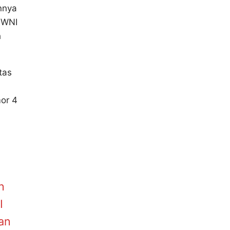
nnya
1 WNI
h
tas
i
or 4
n
I
an