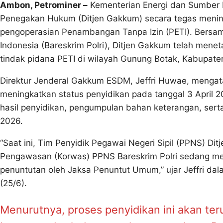
Ambon, Petrominer –
Kementerian Energi dan Sumber D
Penegakan Hukum (Ditjen Gakkum) secara tegas meni
pengoperasian Penambangan Tanpa Izin (PETI). Bersam
Indonesia (Bareskrim Polri), Ditjen Gakkum telah men
tindak pidana PETI di wilayah Gunung Botak, Kabupaten
Direktur Jenderal Gakkum ESDM, Jeffri Huwae, mengat
meningkatkan status penyidikan pada tanggal 3 April 
hasil penyidikan, pengumpulan bahan keterangan, sert
2026.
“Saat ini, Tim Penyidik Pegawai Negeri Sipil (PPNS) D
Pengawasan (Korwas) PPNS Bareskrim Polri sedang mel
penuntutan oleh Jaksa Penuntut Umum,” ujar Jeffri da
(25/6).
Menurutnya, proses penyidikan ini akan te