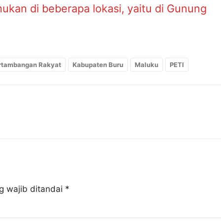
ukan di beberapa lokasi, yaitu di Gunung
ertambangan Rakyat
Kabupaten Buru
Maluku
PETI
g wajib ditandai
*