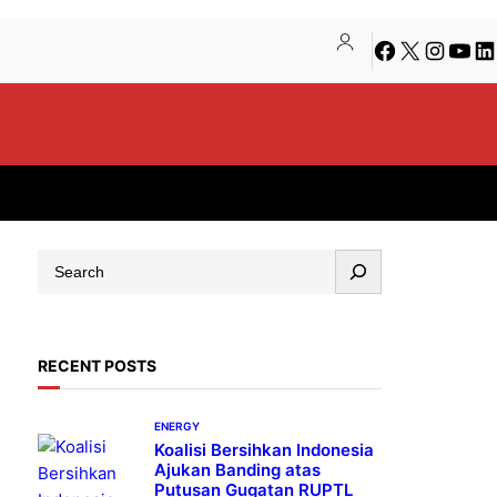
Facebook
X
Instagra
YouT
Li
S
e
a
r
RECENT POSTS
c
h
ENERGY
Koalisi Bersihkan Indonesia
Ajukan Banding atas
Putusan Gugatan RUPTL