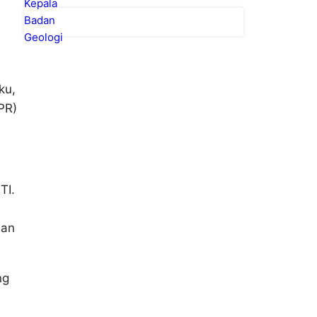
ku,
PR)
TI.
dan
ng