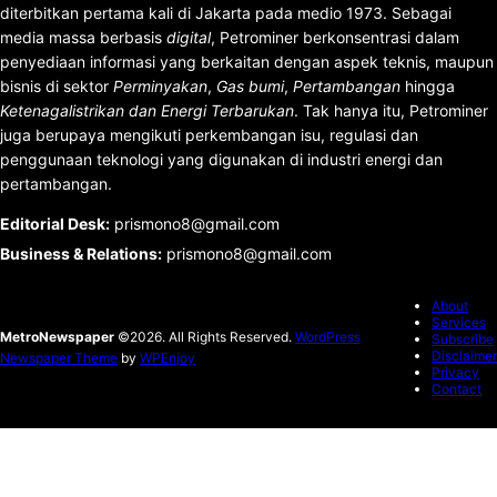
diterbitkan pertama kali di Jakarta pada medio 1973. Sebagai
media massa berbasis
digital
, Petrominer berkonsentrasi dalam
penyediaan informasi yang berkaitan dengan aspek teknis, maupun
bisnis di sektor
Perminyakan
,
Gas bumi
,
Pertambangan
hingga
Ketenagalistrikan dan Energi Terbarukan
. Tak hanya itu, Petrominer
juga berupaya mengikuti perkembangan isu, regulasi dan
penggunaan teknologi yang digunakan di industri energi dan
pertambangan.
Editorial Desk
:
prismono8@gmail.com
Business & Relations
:
prismono8@gmail.com
About
Services
MetroNewspaper
©2026. All Rights Reserved.
WordPress
Subscribe
Disclaimer
Newspaper Theme
by
WPEnjoy
Privacy
Contact