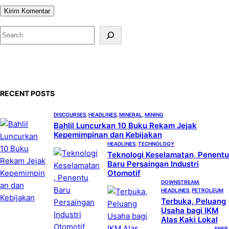
S
e
a
r
c
RECENT POSTS
h
DISCOURSES
, 
HEADLINES
, 
MINERAL
, 
MINING
Bahlil Luncurkan 10 Buku Rekam Jejak
Kepemimpinan dan Kebijakan
HEADLINES
, 
TECHNOLOGY
Teknologi Keselamatan, Penentu
Baru Persaingan Industri
Otomotif
DOWNSTREAM
, 
HEADLINES
, 
PETROLEUM
Terbuka, Peluang
Usaha bagi IKM
Alas Kaki Lokal
ENER