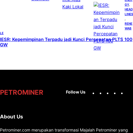
GY
, 
HEAD
LINES
, 
RENE
WAB
LE
IESR: Kepemimpinan Terpadu jadi Kunci Percepatan PLTS 100
GW
Facebook
X
Instag
You
PETROMINER
Follow Us
About Us
Petrominer.com merupakan transformasi Majalah Petrominer yang