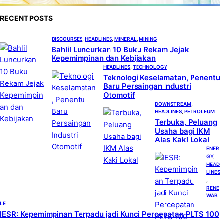
RECENT POSTS
DISCOURSES
, 
HEADLINES
, 
MINERAL
, 
MINING
Bahlil Luncurkan 10 Buku Rekam Jejak
Kepemimpinan dan Kebijakan
HEADLINES
, 
TECHNOLOGY
Teknologi Keselamatan, Penentu
Baru Persaingan Industri
Otomotif
DOWNSTREAM
, 
HEADLINES
, 
PETROLEUM
Terbuka, Peluang
Usaha bagi IKM
Alas Kaki Lokal
ENER
GY
, 
HEAD
LINES
, 
RENE
WAB
LE
IESR: Kepemimpinan Terpadu jadi Kunci Percepatan PLTS 100