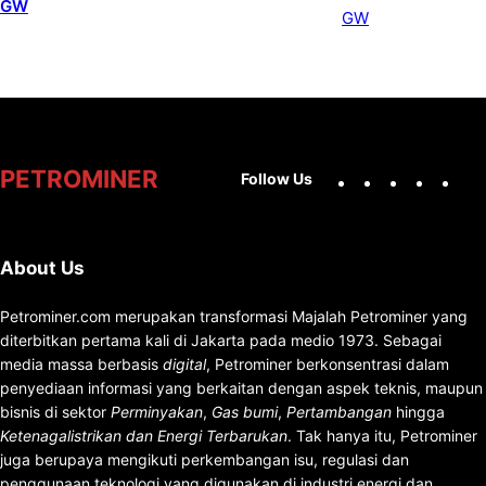
GW
Facebook
X
Instag
You
PETROMINER
Follow Us
About Us
Petrominer.com merupakan transformasi Majalah Petrominer yang
diterbitkan pertama kali di Jakarta pada medio 1973. Sebagai
media massa berbasis
digital
, Petrominer berkonsentrasi dalam
penyediaan informasi yang berkaitan dengan aspek teknis, maupun
bisnis di sektor
Perminyakan
,
Gas bumi
,
Pertambangan
hingga
Ketenagalistrikan dan Energi Terbarukan
. Tak hanya itu, Petrominer
juga berupaya mengikuti perkembangan isu, regulasi dan
penggunaan teknologi yang digunakan di industri energi dan