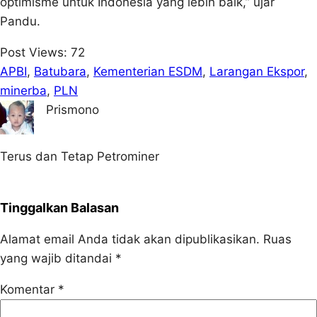
optimisme untuk Indonesia yang lebih baik,” ujar
Pandu.
Post Views:
72
APBI
, 
Batubara
, 
Kementerian ESDM
, 
Larangan Ekspor
, 
minerba
, 
PLN
Prismono
Terus dan Tetap Petrominer
Tinggalkan Balasan
Alamat email Anda tidak akan dipublikasikan.
Ruas
yang wajib ditandai
*
Komentar
*