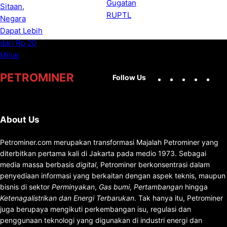
Facebook
X
Instag
You
PETROMINER
Follow Us
About Us
Petrominer.com merupakan transformasi Majalah Petrominer yang
diterbitkan pertama kali di Jakarta pada medio 1973. Sebagai
media massa berbasis
digital
, Petrominer berkonsentrasi dalam
penyediaan informasi yang berkaitan dengan aspek teknis, maupun
bisnis di sektor
Perminyakan
,
Gas bumi
,
Pertambangan
hingga
Ketenagalistrikan dan Energi Terbarukan
. Tak hanya itu, Petrominer
juga berupaya mengikuti perkembangan isu, regulasi dan
penggunaan teknologi yang digunakan di industri energi dan