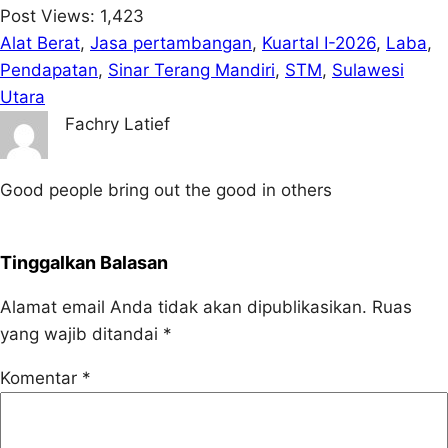
Post Views:
1,423
Alat Berat
, 
Jasa pertambangan
, 
Kuartal I-2026
, 
Laba
, 
Pendapatan
, 
Sinar Terang Mandiri
, 
STM
, 
Sulawesi
Utara
Fachry Latief
Good people bring out the good in others
Tinggalkan Balasan
Alamat email Anda tidak akan dipublikasikan.
Ruas
yang wajib ditandai
*
Komentar
*