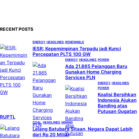
e
a
r
c
RECENT POSTS
h
ENERGY
, 
HEADLINES
, 
RENEWABLE
IESR: Kepemimpinan Terpadu jadi Kunci
Percepatan PLTS 100 GW
ENERGY
, 
HEADLINES
, 
POWER
Ada 21.865 Pelanggan Baru
Gunakan Home Charging
Services PLN
ENERGY
, 
HEADLINES
, 
POWER
Koalisi Bersihkan
Indonesia Ajukan
Banding atas
Putusan Gugatan
RUPTL
COAL
, 
HEADLINES
, 
MINING
Lelang Batubara Sitaan, Negara Dapat Lebih
dari Rp 20 Miliar