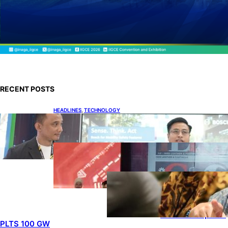
RECENT POSTS
HEADLINES
, 
TECHNOLOGY
Teknologi Keselamatan, Penentu Baru
Persaingan Industri Otomotif
DOWNSTREAM
, 
HEADLINES
, 
PETROLEUM
Terbuka, Peluang Usaha bagi
IKM Alas Kaki Lokal
ENERGY
, 
HEADLINES
, 
RENEWABLE
IESR:
Kepemimpinan
Terpadu jadi
Kunci Percepatan
PLTS 100 GW