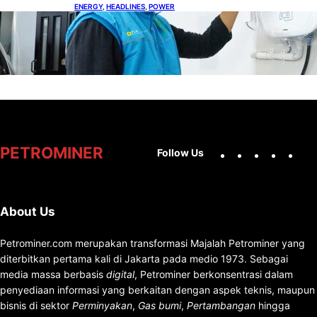
ENERGY
, 
HEADLINES
, 
POWER
Ada 21.865 Pelanggan Baru Gunakan Home
Charging Services PLN
Facebook
X
Instag
You
PETROMINER
Follow Us
About Us
Petrominer.com merupakan transformasi Majalah Petrominer yang
diterbitkan pertama kali di Jakarta pada medio 1973. Sebagai
media massa berbasis
digital
, Petrominer berkonsentrasi dalam
penyediaan informasi yang berkaitan dengan aspek teknis, maupun
bisnis di sektor
Perminyakan
,
Gas bumi
,
Pertambangan
hingga