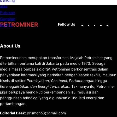
Facebook
X
Instag
You
PETROMINER
Follow Us
About Us
Petrominer.com merupakan transformasi Majalah Petrominer yang
diterbitkan pertama kali di Jakarta pada medio 1973. Sebagai
media massa berbasis
digital
, Petrominer berkonsentrasi dalam
penyediaan informasi yang berkaitan dengan aspek teknis, maupun
bisnis di sektor
Perminyakan
,
Gas bumi
,
Pertambangan
hingga
Ketenagalistrikan dan Energi Terbarukan
. Tak hanya itu, Petrominer
juga berupaya mengikuti perkembangan isu, regulasi dan
penggunaan teknologi yang digunakan di industri energi dan
pertambangan.
Editorial Desk
:
prismono8@gmail.com