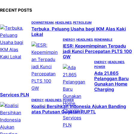
c
RECENT POSTS
h
DOWNSTREAM
, 
HEADLINES
, 
PETROLEUM
Terbuka, Peluang Usaha bagi IKM Alas Kaki
Lokal
ENERGY
, 
HEADLINES
, 
RENEWABLE
IESR: Kepemimpinan Terpadu
jadi Kunci Percepatan PLTS 100
GW
ENERGY
, 
HEADLINES
, 
POWER
Ada 21.865
Pelanggan Baru
Gunakan Home
Charging
Services PLN
ENERGY
, 
HEADLINES
, 
POWER
Koalisi Bersihkan Indonesia Ajukan Banding
atas Putusan Gugatan RUPTL