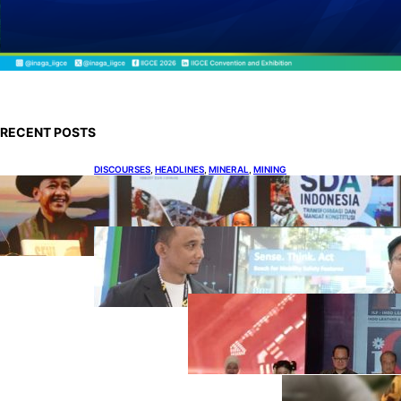
RECENT POSTS
DISCOURSES
, 
HEADLINES
, 
MINERAL
, 
MINING
Bahlil Luncurkan 10 Buku Rekam Jejak
Kepemimpinan dan Kebijakan
HEADLINES
, 
TECHNOLOGY
Teknologi Keselamatan, Penentu
Baru Persaingan Industri
Otomotif
DOWNSTREAM
, 
HEADLINES
, 
PETROLEUM
Terbuka, Peluang
Usaha bagi IKM
Alas Kaki Lokal
ENER
GY
, 
HEAD