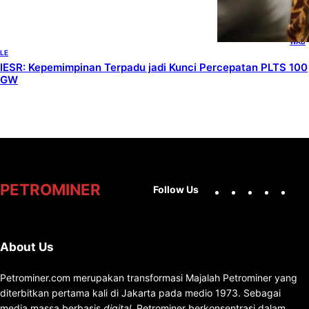
LINES
, 
RENE
WAB
LE
IESR: Kepemimpinan Terpadu jadi Kunci Percepatan PLTS 100
GW
Facebook
X
Instag
You
PETROMINER
Follow Us
About Us
Petrominer.com merupakan transformasi Majalah Petrominer yang
diterbitkan pertama kali di Jakarta pada medio 1973. Sebagai
media massa berbasis
digital
, Petrominer berkonsentrasi dalam