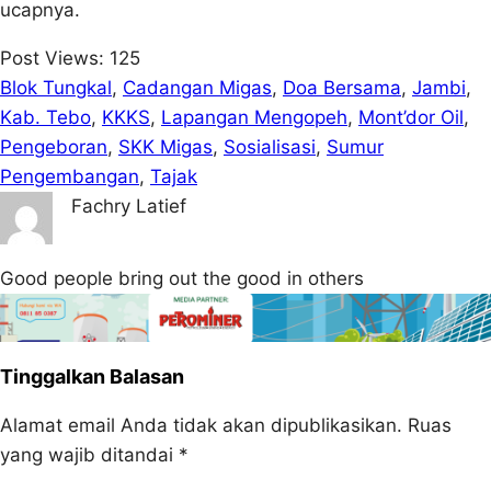
ucapnya.
Post Views:
125
Blok Tungkal
, 
Cadangan Migas
, 
Doa Bersama
, 
Jambi
, 
Kab. Tebo
, 
KKKS
, 
Lapangan Mengopeh
, 
Mont’dor Oil
, 
Pengeboran
, 
SKK Migas
, 
Sosialisasi
, 
Sumur
Pengembangan
, 
Tajak
Fachry Latief
Good people bring out the good in others
Tinggalkan Balasan
Alamat email Anda tidak akan dipublikasikan.
Ruas
yang wajib ditandai
*