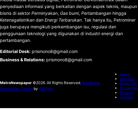
penyediaan informasi yang berkaitan dengan aspek teknis, maupun
bisnis di sektor
Perminyakan
,
Gas bumi
,
Pertambangan
hingga
Ketenagalistrikan dan Energi Terbarukan
. Tak hanya itu, Petrominer
juga berupaya mengikuti perkembangan isu, regulasi dan
penggunaan teknologi yang digunakan di industri energi dan
pertambangan.
Editorial Desk
:
prismono8@gmail.com
Business & Relations
:
prismono8@gmail.com
About
Services
MetroNewspaper
©2026. All Rights Reserved.
WordPress
Subscribe
Disclaimer
Newspaper Theme
by
WPEnjoy
Privacy
Contact