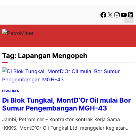
Lewati
Skip
Facebook
X
Instagra
YouTu
Lin
ke
to
konten
content
Tag:
Lapangan Mengopeh
HEADLINES
Di Blok Tungkal, MontD’Or Oil mulai Bor
Sumur Pengembangan MGH-43
Jambi, Petrominer – Kontraktor Kontrak Kerja Sama
(KKKS) MontD’Or Oil Tungkal Ltd. menggelar kegiatan