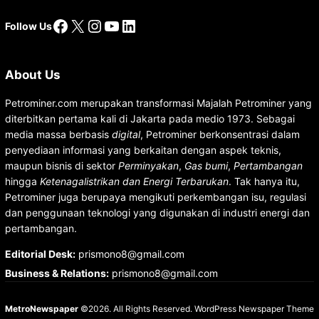
Facebook
X
Instagram
YouTube
LinkedIn
Follow Us
About Us
Petrominer.com merupakan transformasi Majalah Petrominer yang
diterbitkan pertama kali di Jakarta pada medio 1973. Sebagai
media massa berbasis
digital
, Petrominer berkonsentrasi dalam
penyediaan informasi yang berkaitan dengan aspek teknis,
maupun bisnis di sektor
Perminyakan
,
Gas bumi
,
Pertambangan
hingga
Ketenagalistrikan dan Energi Terbarukan
. Tak hanya itu,
Petrominer juga berupaya mengikuti perkembangan isu, regulasi
dan penggunaan teknologi yang digunakan di industri energi dan
pertambangan.
Editorial Desk
:
prismono8@gmail.com
Business & Relations
:
prismono8@gmail.com
MetroNewspaper
©2026. All Rights Reserved.
WordPress Newspaper Theme