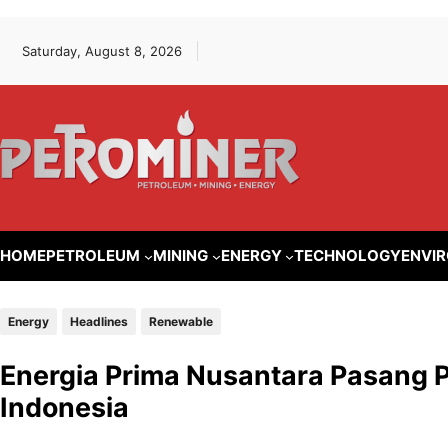
Lewati
Skip
Saturday, August 8, 2026
ke
to
konten
content
HOME
PETROLEUM
MINING
ENERGY
TECHNOLOGY
ENVI
Energy
Headlines
Renewable
Energia Prima Nusantara Pasang 
Indonesia