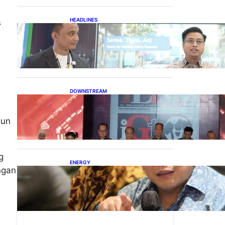
HEADLINES
s
Teknologi Keselamatan,
Penentu Baru Persaingan
Industri Otomotif
DOWNSTREAM
Terbuka, Peluang Usaha
bagi IKM Alas Kaki Lokal
gun
g
ENERGY
ngan
IESR: Kepemimpinan
Terpadu jadi Kunci
Percepatan PLTS 100 GW