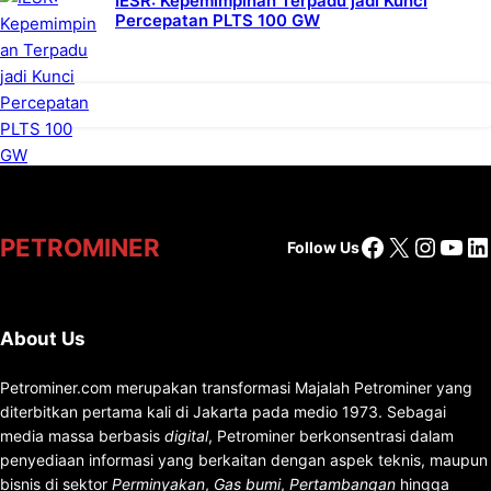
IESR: Kepemimpinan Terpadu jadi Kunci
Percepatan PLTS 100 GW
Facebook
X
Insta
You
Li
PETROMINER
Follow Us
About Us
Petrominer.com merupakan transformasi Majalah Petrominer yang
diterbitkan pertama kali di Jakarta pada medio 1973. Sebagai
media massa berbasis
digital
, Petrominer berkonsentrasi dalam
penyediaan informasi yang berkaitan dengan aspek teknis, maupun
bisnis di sektor
Perminyakan
,
Gas bumi
,
Pertambangan
hingga