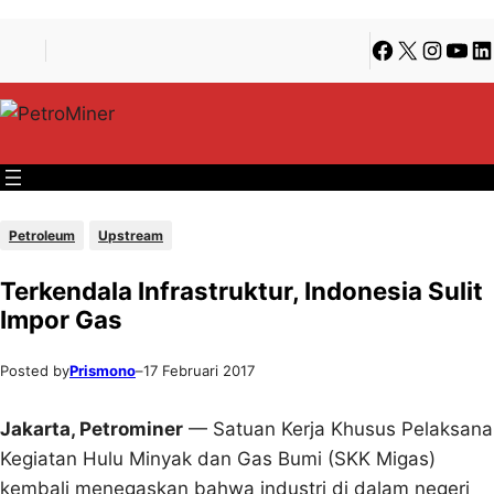
Lewati
Skip
Facebook
X
Instagra
YouT
Li
ke
to
konten
content
Petroleum
Upstream
Terkendala Infrastruktur, Indonesia Sulit
Impor Gas
Posted by
Prismono
–
17 Februari 2017
Jakarta, Petrominer
— Satuan Kerja Khusus Pelaksana
Kegiatan Hulu Minyak dan Gas Bumi (SKK Migas)
kembali menegaskan bahwa industri di dalam negeri