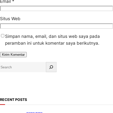
Email
*
Situs Web
Simpan nama, email, dan situs web saya pada
peramban ini untuk komentar saya berikutnya.
S
e
a
r
c
h
RECENT POSTS