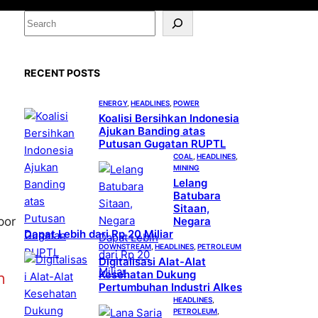
S
e
a
RECENT POSTS
r
c
ENERGY
, 
HEADLINES
, 
POWER
h
Koalisi Bersihkan Indonesia
Ajukan Banding atas
Putusan Gugatan RUPTL
COAL
, 
HEADLINES
, 
MINING
Lelang
Batubara
Sitaan,
Negara
por
Dapat Lebih dari Rp 20 Miliar
DOWNSTREAM
, 
HEADLINES
, 
PETROLEUM
Digitalisasi Alat-Alat
Kesehatan Dukung
n
Pertumbuhan Industri Alkes
HEADLINES
, 
PETROLEUM
, 