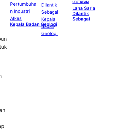
UPSTREAM
Lana Saria
Dilantik
Sebagai
Kepala Badan Geologi
pun
tuk
n
tan
ap