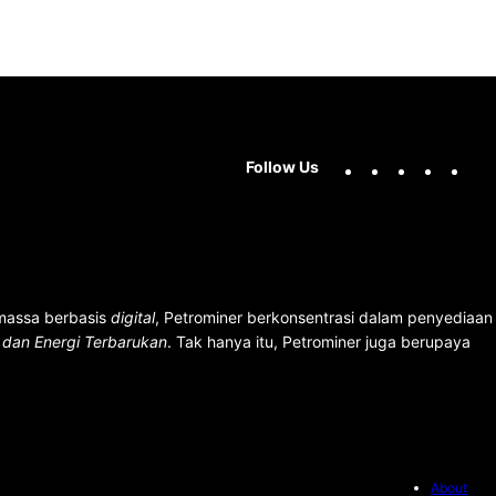
Facebook
X
Instag
You
Follow Us
 massa berbasis
digital
, Petrominer berkonsentrasi dalam penyediaan
n dan Energi Terbarukan
. Tak hanya itu, Petrominer juga berupaya
About