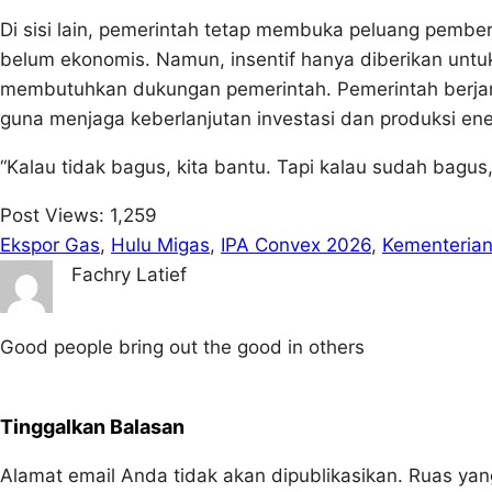
Di sisi lain, pemerintah tetap membuka peluang pemberia
belum ekonomis. Namun, insentif hanya diberikan un
membutuhkan dukungan pemerintah. Pemerintah berjanj
guna menjaga keberlanjutan investasi dan produksi ener
“Kalau tidak bagus, kita bantu. Tapi kalau sudah bagus, 
Post Views:
1,259
Ekspor Gas
, 
Hulu Migas
, 
IPA Convex 2026
, 
Kementeria
Fachry Latief
Good people bring out the good in others
Tinggalkan Balasan
Alamat email Anda tidak akan dipublikasikan.
Ruas yan